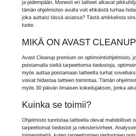
ja pidempään. Monesti eri laitteet alkavat pikkuh
tämän ohjelmiston avulla voit ehkäistä turhaa hidast
joka auttaisi tässä asiassa? Tästä artikkelista si
tuote.
MIKÄ ON AVAST CLEANUP
Avast Cleanup premium on optimointiohjelmisto, jon
poistamalla sieltä tarpeettomia tiedostoja, optimoi
myös auttaa poistamaan laitteelta turhat sovellukse
voivat hidastaa laitteen toimintaa. Tämän ohjelmi
myös 30 päivän ilmaisen kokeilujakson, jonka aika
Kuinka se toimii?
Ohjelmisto tunnistaa laitteella olevat mahdollise
tarpeettomat tiedostot ja rekisterivirheet. Analysoi
toimenpiteitä, kuten tarpeettomien tiedostojen pois