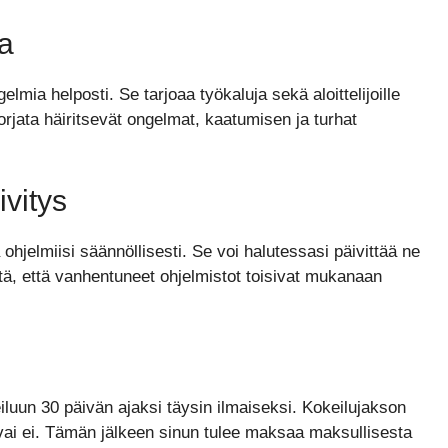
ia
lmia helposti. Se tarjoaa työkaluja sekä aloittelijoille
korjata häiritsevät ongelmat, kaatumisen ja turhat
vitys
ohjelmiisi säännöllisesti. Se voi halutessasi päivittää ne
iitä, että vanhentuneet ohjelmistot toisivat mukanaan
uun 30 päivän ajaksi täysin ilmaiseksi. Kokeilujakson
i vai ei. Tämän jälkeen sinun tulee maksaa maksullisesta