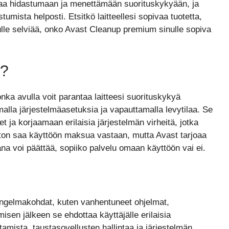
iljaa hidastumaan ja menettämään suorituskykyään, ja
umista helposti. Etsitkö laitteellesi sopivaa tuotetta,
nulle selviää, onko Avast Cleanup premium sinulle sopiva
?
ka avulla voit parantaa laitteesi suorituskykyä
malla järjestelmäasetuksia ja vapauttamalla levytilaa. Se
t ja korjaamaan erilaisia järjestelmän virheitä, jotka
ston saa käyttöön maksua vastaan, mutta Avast tarjoaa
na voi päättää, sopiiko palvelu omaan käyttöön vai ei.
t ongelmakohdat, kuten vanhentuneet ohjelmat,
misen jälkeen se ehdottaa käyttäjälle erilaisia
tamista, taustasovellusten hallintaa ja järjestelmän