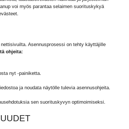
eanup voi myös parantaa selaimen suorituskykyä
evästeet.
ettisivuilta. Asennusprosessi on tehty käyttäjille
ä ohjeita:
sta nyt -painiketta.
edostoa ja noudata näytölle tulevia asennusohjeita.
annusehdotuksia sen suorituskyvyn optimoimiseksi.
SUUDET