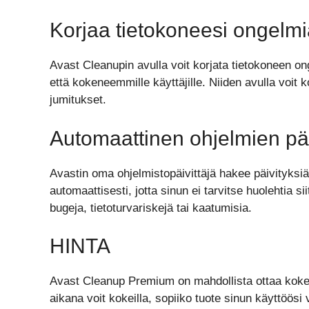
Korjaa tietokoneesi ongelm
Avast Cleanupin avulla voit korjata tietokoneen onge
että kokeneemmille käyttäjille. Niiden avulla voit 
jumitukset.
Automaattinen ohjelmien päi
Avastin oma ohjelmistopäivittäjä hakee päivityksiä 
automaattisesti, jotta sinun ei tarvitse huolehtia s
bugeja, tietoturvariskejä tai kaatumisia.
HINTA
Avast Cleanup Premium on mahdollista ottaa kokeil
aikana voit kokeilla, sopiiko tuote sinun käyttöös