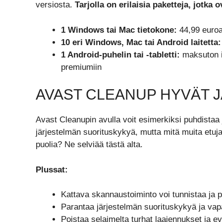
versiosta.
Tarjolla on erilaisia paketteja, jotka o
1 Windows tai Mac tietokone:
44,99 euroa
10 eri Windows, Mac tai Android laitetta:
1 Android-puhelin tai -tabletti:
maksuton i
premiumiin
AVAST CLEANUP HYVÄT 
Avast Cleanupin avulla voit esimerkiksi puhdistaa 
järjestelmän suorituskykyä, mutta mitä muita etuja
puolia? Ne selviää tästä alta.
Plussat:
Kattava skannaustoiminto voi tunnistaa ja p
Parantaa järjestelmän suorituskykyä ja vapa
Poistaa selaimelta turhat laajennukset ja e