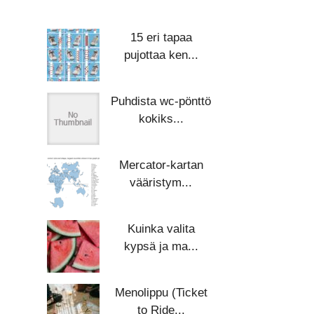
15 eri tapaa
pujottaa ken...
Puhdista wc-pönttö
kokiks...
Mercator-kartan
vääristym...
Kuinka valita
kypsä ja ma...
Menolippu (Ticket
to Ride...