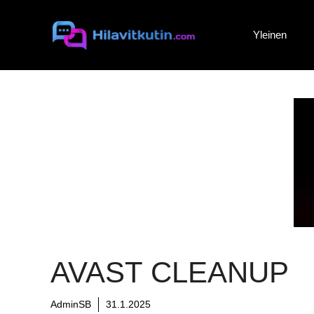
Siirry
sisältöön
Yleinen
AVAST CLEANUP
AdminSB
31.1.2025