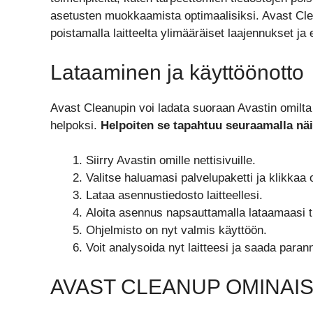
asetusten muokkaamista optimaalisiksi. Avast Cl
poistamalla laitteelta ylimääräiset laajennukset ja 
Lataaminen ja käyttöönotto
Avast Cleanupin voi ladata suoraan Avastin omilta n
helpoksi.
Helpoiten se tapahtuu seuraamalla näit
Siirry Avastin omille nettisivuille.
Valitse haluamasi palvelupaketti ja klikkaa o
Lataa asennustiedosto laitteellesi.
Aloita asennus napsauttamalla lataamaasi ti
Ohjelmisto on nyt valmis käyttöön.
Voit analysoida nyt laitteesi ja saada par
AVAST CLEANUP OMINAI