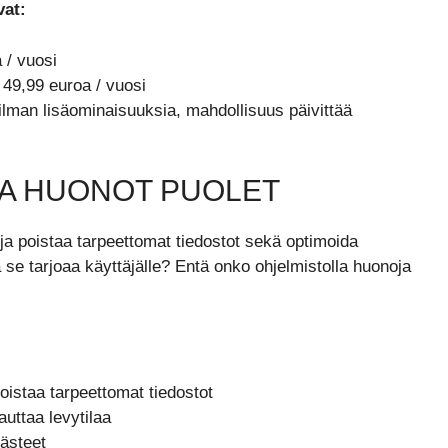
vat:
 / vuosi
49,99 euroa / vuosi
lman lisäominaisuuksia, mahdollisuus päivittää
JA HUONOT PUOLET
ja poistaa tarpeettomat tiedostot sekä optimoida
 se tarjoaa käyttäjälle? Entä onko ohjelmistolla huonoja
oistaa tarpeettomat tiedostot
uttaa levytilaa
västeet