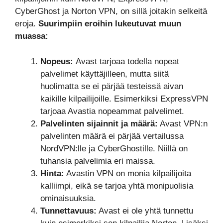
CyberGhost ja Norton VPN, on sillä joitakin selkeitä
eroja.
Suurimpiin eroihin lukeutuvat muun
muassa:
Nopeus:
Avast tarjoaa todella nopeat
palvelimet käyttäjilleen, mutta siitä
huolimatta se ei pärjää testeissä aivan
kaikille kilpailijoille. Esimerkiksi ExpressVPN
tarjoaa Avastia nopeammat palvelimet.
Palvelinten sijainnit ja määrä:
Avast VPN:n
palvelinten määrä ei pärjää vertailussa
NordVPN:lle ja CyberGhostille. Niillä on
tuhansia palvelimia eri maissa.
Hinta:
Avastin VPN on monia kilpailijoita
kalliimpi, eikä se tarjoa yhtä monipuolisia
ominaisuuksia.
Tunnettavuus:
Avast ei ole yhtä tunnettu