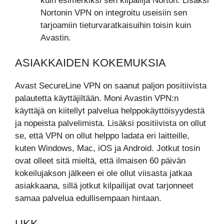
kuin esimerkiksi sen kilpailija Norton. Lisäksi
Nortonin VPN on integroitu useisiin sen
tarjoamiin tieturvaratkaisuihin toisin kuin
Avastin.
ASIAKKAIDEN KOKEMUKSIA
Avast SecureLine VPN on saanut paljon positiivista
palautetta käyttäjiltään. Moni Avastin VPN:n
käyttäjä on kiitellyt palvelua helppokäyttöisyydestä
ja nopeista palvelimista. Lisäksi positiivista on ollut
se, että VPN on ollut helppo ladata eri laitteille,
kuten Windows, Mac, iOS ja Android. Jotkut tosin
ovat olleet sitä mieltä, että ilmaisen 60 päivän
kokeilujakson jälkeen ei ole ollut viisasta jatkaa
asiakkaana, sillä jotkut kilpailijat ovat tarjonneet
samaa palvelua edullisempaan hintaan.
UKK