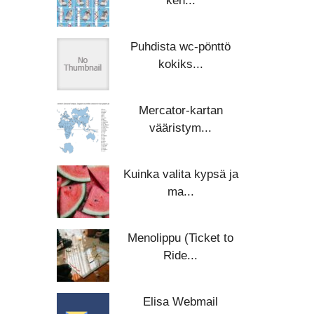
ken...
Puhdista wc-pönttö
kokiks...
Mercator-kartan
vääristym...
Kuinka valita kypsä ja
ma...
Menolippu (Ticket to
Ride...
Elisa Webmail