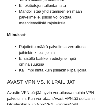
Ei lokitietojen tallentamista
Mahdollistaa yhdistämisen eri maan
palvelimelle, jolloin voi ohittaa
maantieteellisiä rajoituksia
Miinukset:
Rajoitettu määrä palvelimia verrattuna
joihinkin kilpailijoihin
Ei sisällä kaikkein edistyneimpiä
ominaisuuksia
Kalliimpi hinta kuin joillakin kilpailijoilla
AVAST VPN VS. KILPAILIJAT
Avastin VPN pärjää hyvin vertailussa muihin VPN-
palveluihin. Kun verrataan Avast VPN:ää sellaisiin
kilpailijoihin kuin NordVPN, ExpressVPN,