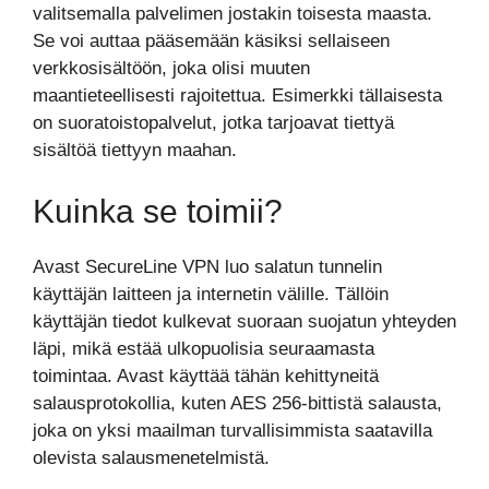
valitsemalla palvelimen jostakin toisesta maasta.
Se voi auttaa pääsemään käsiksi sellaiseen
verkkosisältöön, joka olisi muuten
maantieteellisesti rajoitettua. Esimerkki tällaisesta
on suoratoistopalvelut, jotka tarjoavat tiettyä
sisältöä tiettyyn maahan.
Kuinka se toimii?
Avast SecureLine VPN luo salatun tunnelin
käyttäjän laitteen ja internetin välille. Tällöin
käyttäjän tiedot kulkevat suoraan suojatun yhteyden
läpi, mikä estää ulkopuolisia seuraamasta
toimintaa. Avast käyttää tähän kehittyneitä
salausprotokollia, kuten AES 256-bittistä salausta,
joka on yksi maailman turvallisimmista saatavilla
olevista salausmenetelmistä.