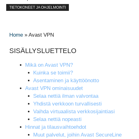
TIETOKONEET JA OHJELMOINTI
Home
»
Avast VPN
SISÄLLYSLUETTELO
Mikä on Avast VPN?
Kuinka se toimii?
Asentaminen ja käyttöönotto
Avast VPN ominaisuudet
Selaa nettiä ilman valvontaa
Yhdistä verkkoon turvallisesti
Vaihda virtuaalista verkkosijaintiasi
Selaa nettiä nopeasti
Hinnat ja tilausvaihtoehdot
Muut palvelut, joihin Avast SecureLine