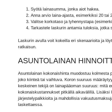
Syötä lainasumma, jonka aiot hakea.
Anna arvio laina-ajasta, esimerkiksi 20 tai 
Valitse korkotaso ja lyhennystapa (esimerkik
Tarkastele laskurin antamia tuloksia, jotka 
Laskurin avulla voit kokeilla eri skenaarioita ja lö
ratkaisun.
ASUNTOLAINAN HINNOIT
Asuntolainan kokonaishinta muodostuu kolmesta pää
joko kiinteä tai vaihtuva. Koron suuruus määräytyy
keskeinen tekijä on lainapääoman suuruus: mitä 
kokonaiskustannukset pitkällä aikavälillä. Lisäksi
järjestelypalkkioita ja mahdollisia vakuutusmaksu
laskettaessa.