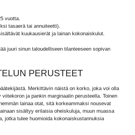
25 vuotta.
si tasaerä tai annuiteetti).
sisältävät kuukausierät ja lainan kokonaiskulut.
ytää juuri sinun taloudelliseen tilanteeseen sopivan
TELUN PERUSTEET
tekijästä. Merkittävin näistä on korko, joka voi olla
 viitekoron ja pankin marginaalin perusteella. Toinen
enemmän lainaa otat, sitä korkeammaksi nousevat
 lainaan sisältyy erilaisia oheiskuluja, muun muassa
ja, jotka tulee huomioida kokonaiskustannuksia