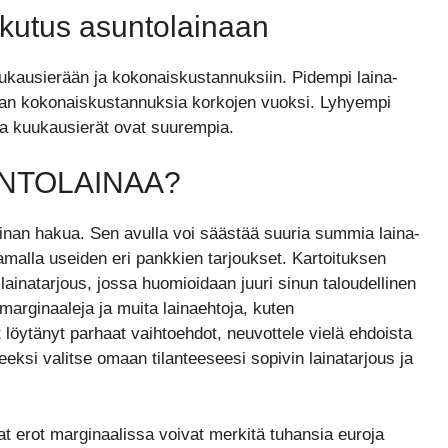
aikutus asuntolainaan
uukausierään ja kokonaiskustannuksiin. Pidempi laina-
nan kokonaiskustannuksia korkojen vuoksi. Lyhyempi
a kuukausierät ovat suurempia.
UNTOLAINAA?
ainan hakua. Sen avulla voi säästää suuria summia laina-
tamalla useiden eri pankkien tarjoukset. Kartoituksen
lainatarjous, jossa huomioidaan juuri sinun taloudellinen
, marginaaleja ja muita lainaehtoja, kuten
 löytänyt parhaat vaihtoehdot, neuvottele vielä ehdoista
eksi valitse omaan tilanteeseesi sopivin lainatarjous ja
vat erot marginaalissa voivat merkitä tuhansia euroja