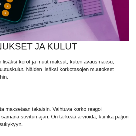
UKSET JA KULUT
 lisäksi korot ja muut maksut, kuten avausmaksu,
kuutuskulut. Näiden lisäksi korkotasojen muutokset
hin.
lta maksetaan takaisin. Vaihtuva korko reagoi
 samana sovitun ajan. On tärkeää arvioida, kuinka paljon
ksukykyyn.