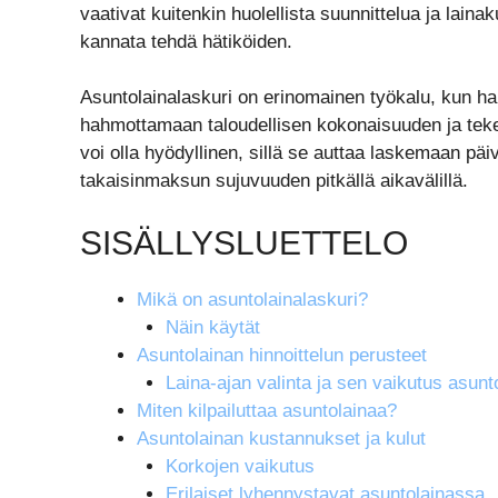
vaativat kuitenkin huolellista suunnittelua ja la
kannata tehdä hätiköiden.
Asuntolainalaskuri on erinomainen työkalu, kun har
hahmottamaan taloudellisen kokonaisuuden ja tek
voi olla hyödyllinen, sillä se auttaa laskemaan päi
takaisinmaksun sujuvuuden pitkällä aikavälillä.
SISÄLLYSLUETTELO
Mikä on asuntolainalaskuri?
Näin käytät
Asuntolainan hinnoittelun perusteet
Laina-ajan valinta ja sen vaikutus asunt
Miten kilpailuttaa asuntolainaa?
Asuntolainan kustannukset ja kulut
Korkojen vaikutus
Erilaiset lyhennystavat asuntolainassa