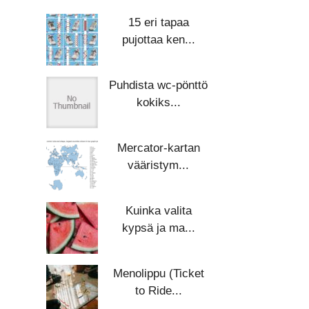
15 eri tapaa
pujottaa ken...
Puhdista wc-pönttö
kokiks...
Mercator-kartan
vääristym...
Kuinka valita
kypsä ja ma...
Menolippu (Ticket
to Ride...