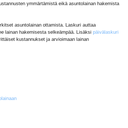
inakustannusten ymmärtämistä eikä asuntolainan hakemista
kitset asuntolainan ottamista. Laskuri auttaa
ee lainan hakemisesta selkeämpää. Lisäksi
päivälaskuri
vittäiset kustannukset ja arvioimaan lainan
olainaan