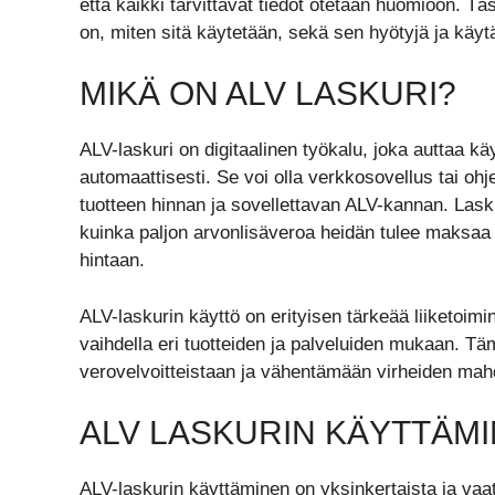
että kaikki tarvittavat tiedot otetaan huomioon. T
on, miten sitä käytetään, sekä sen hyötyjä ja kä
MIKÄ ON ALV LASKURI?
ALV-laskuri on digitaalinen työkalu, joka auttaa 
automaattisesti. Se voi olla verkkosovellus tai oh
tuotteen hinnan ja sovellettavan ALV-kannan. Laskur
kuinka paljon arvonlisäveroa heidän tulee maksaa ta
hintaan.
ALV-laskurin käyttö on erityisen tärkeää liiketoim
vaihdella eri tuotteiden ja palveluiden mukaan. Tä
verovelvoitteistaan ja vähentämään virheiden mahd
ALV LASKURIN KÄYTTÄM
ALV-laskurin käyttäminen on yksinkertaista ja vaa