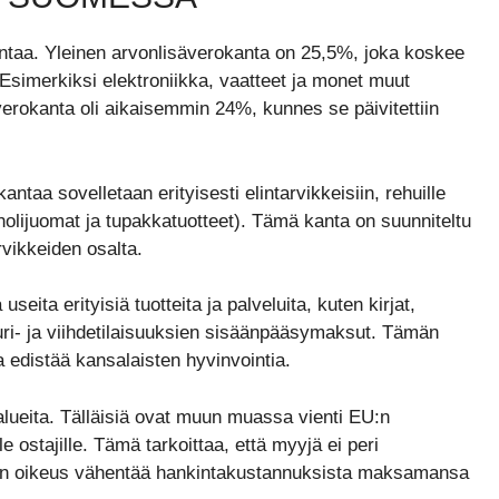
ntaa. Yleinen arvonlisäverokanta on 25,5%, joka koskee
 Esimerkiksi elektroniikka, vaatteet ja monet muut
erokanta oli aikaisemmin 24%, kunnes se päivitettiin
taa sovelletaan erityisesti elintarvikkeisiin, rehuille
koholijuomat ja tupakkatuotteet). Tämä kanta on suunniteltu
rvikkeiden osalta.
ta erityisiä tuotteita ja palveluita, kuten kirjat,
tuuri- ja viihdetilaisuuksien sisäänpääsymaksut. Tämän
a edistää kansalaisten hyvinvointia.
alueita. Tälläisiä ovat muun muassa vienti EU:n
e ostajille. Tämä tarkoittaa, että myyjä ei peri
 on oikeus vähentää hankintakustannuksista maksamansa