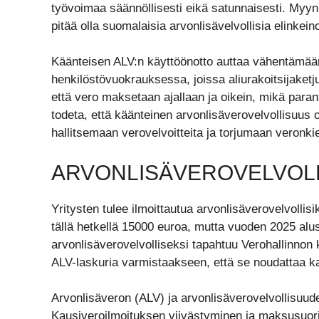
työvoimaa säännöllisesti eikä satunnaisesti. My
pitää olla suomalaisia arvonlisävelvollisia elinkeino
Käänteisen ALV:n käyttöönotto auttaa vähentämään
henkilöstövuokrauksessa, joissa aliurakoitsijaketj
että vero maksetaan ajallaan ja oikein, mikä para
todeta, että käänteinen arvonlisäverovelvollisuus 
hallitsemaan verovelvoitteita ja torjumaan veronki
ARVONLISÄVEROVELVOLL
Yritysten tulee ilmoittautua arvonlisäverovelvollisik
tällä hetkellä 15000 euroa, mutta vuoden 2025 al
arvonlisäverovelvolliseksi tapahtuu Verohallinnon k
ALV-laskuria varmistaakseen, että se noudattaa kai
Arvonlisäveron (ALV) ja arvonlisäverovelvollisuude
Kausiveroilmoituksen viivästyminen ja maksusuoritu