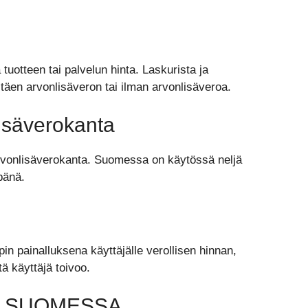
tuotteen tai palvelun hinta. Laskurista ja
ltäen arvonlisäveron tai ilman arvonlisäveroa.
lisäverokanta
a arvonlisäverokanta. Suomessa on käytössä neljä
pänä.
in painalluksena käyttäjälle verollisen hinnan,
 käyttäjä toivoo.
 SUOMESSA