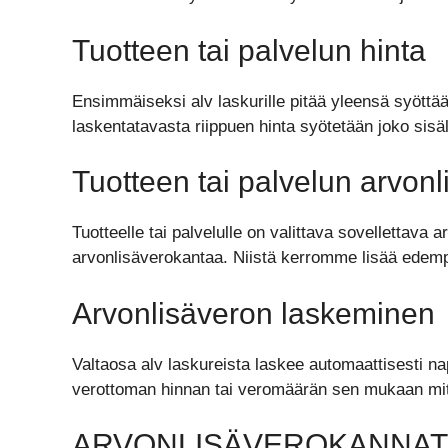
Tuotteen tai palvelun hinta
Ensimmäiseksi alv laskurille pitää yleensä syöttää 
laskentatavasta riippuen hinta syötetään joko sisä
Tuotteen tai palvelun arvon
Tuotteelle tai palvelulle on valittava sovellettav
arvonlisäverokantaa. Niistä kerromme lisää edem
Arvonlisäveron laskeminen
Valtaosa alv laskureista laskee automaattisesti nap
verottoman hinnan tai veromäärän sen mukaan mitä
ARVONLISÄVEROKANNAT