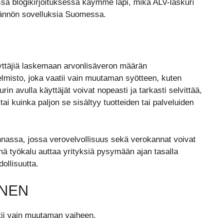
ässä blogikirjoituksessa käymme läpi, mikä ALV-laskuri
ytännön sovelluksia Suomessa.
käyttäjiä laskemaan arvonlisäveron määrän
jelmisto, joka vaatii vain muutaman syötteen, kuten
in avulla käyttäjät voivat nopeasti ja tarkasti selvittää,
i kuinka paljon se sisältyy tuotteiden tai palveluiden
innassa, jossa verovelvollisuus sekä verokannat voivat
mä työkalu auttaa yrityksiä pysymään ajan tasalla
ollisuutta.
INEN
tii vain muutaman vaiheen.