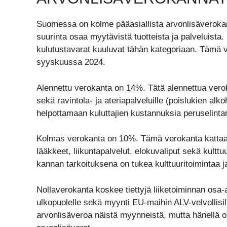
Suomessa on kolme pääasiallista arvonlisäveroka
suurinta osaa myytävistä tuotteista ja palveluista.
kulutustavarat kuuluvat tähän kategoriaan. Tämä v
syyskuussa 2024.
Alennettu verokanta on 14%. Tätä alennettua verokan
sekä ravintola- ja ateriapalveluille (poislukien al
helpottamaan kuluttajien kustannuksia peruselinta
Kolmas verokanta on 10%. Tämä verokanta kattaa usei
lääkkeet, liikuntapalvelut, elokuvaliput sekä kult
kannan tarkoituksena on tukea kulttuuritoimintaa j
Nollaverokanta koskee tiettyjä liiketoiminnan osa-
ulkopuolelle sekä myynti EU-maihin ALV-velvollisill
arvonlisäveroa näistä myynneistä, mutta hänellä