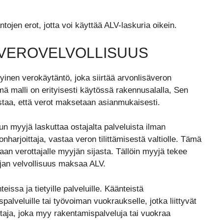
ojen erot, jotta voi käyttää ALV-laskuria oikein.
ÄVEROVELVOLLISUUS
yinen verokäytäntö, joka siirtää arvonlisäveron
ä malli on erityisesti käytössä rakennusalalla, Sen
istaa, että verot maksetaan asianmukaisesti.
un myyjä laskuttaa ostajalta palveluista ilman
nharjoittaja, vastaa veron tilittämisestä valtiolle. Tämä
aan verottajalle myyjän sijasta. Tällöin myyjä tekee
ajan velvollisuus maksaa ALV.
eissa ja tietyille palveluille. Käänteistä
alveluille tai työvoiman vuokraukselle, jotka liittyvät
ttaja, joka myy rakentamispalveluja tai vuokraa