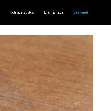
Koti ja sisustus
Elämäntapa
Laskimet