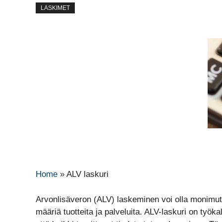
LASKIMET
Home
»
ALV laskuri
Arvonlisäveron (ALV) laskeminen voi olla monimutkai
määriä tuotteita ja palveluita. ALV-laskuri on työk