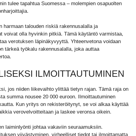
ynnin tulee tapahtua Suomessa – molempien osapuolten
nharjoittajia.
 harmaan talouden riskiä rakennusalalla ja
ut voivat olla hyvinkin pitkiä. Tämä käytäntö varmistaa,
ntaa verotuksen läpinäkyvyyttä. Yhteenvetona voidaan
on tärkeä työkalu rakennusalalla, joka auttaa
ertoa.
ISEKSI ILMOITTAUTUMINEN
si, jos niiden liikevaihto ylittää tietyn rajan. Tämä raja on
usta summa nousee 20 000 euroon. Ilmoittautuminen
autta. Kun yritys on rekisteröitynyt, se voi alkaa käyttää
kkia verovelvoitteitaan ja laskee veronsa oikein.
n laiminlyönti johtaa vakaviin seuraamuksiin.
ksen viivästyminen, virheelliset tiedot tai ilmoittamatta