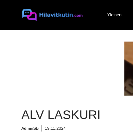
Siirry
sisältöön
Yleinen
ALV LASKURI
AdminSB
19.11.2024