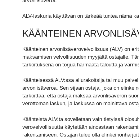
arvonlisäverot.
ALV-laskuria käyttävän on tärkeää tuntea nämä kant
KÄÄNTEINEN ARVONLIS
Käänteinen arvonlisäverovelvollisuus (ALV) on erit
maksamisen velvollisuuden myyjältä ostajalle. Täm
tarkoituksena on torjua harmaata taloutta ja varm
Käänteisessä ALV:ssa aliurakoitsija tai muu palvel
arvonlisäveroa. Sen sijaan ostaja, joka on elinkeino
tarkoittaa, että ostaja maksaa arvonlisäveron suor
verottoman laskun, ja laskussa on mainittava ost
Käänteistä ALV:ta sovelletaan vain tietyissä olosuht
verovelvollisuutta käytetään ainoastaan rakentamisp
rakentamiseen. Ostajan tulee olla elinkeinonharjoi