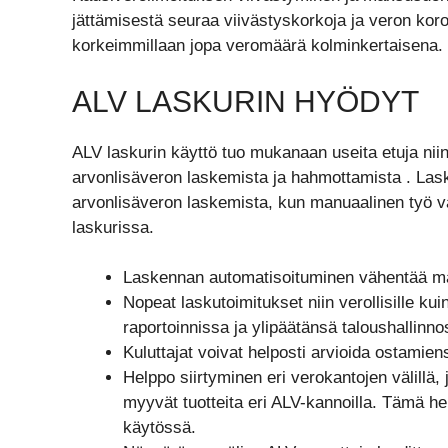
jättämisestä seuraa viivästyskorkoja ja veron koro
korkeimmillaan jopa veromäärä kolminkertaisena.
ALV LASKURIN HYÖDYT
ALV laskurin käyttö tuo mukanaan useita etuja niin 
arvonlisäveron laskemista ja hahmottamista . Lask
arvonlisäveron laskemista, kun manuaalinen työ v
laskurissa.
Laskennan automatisoituminen vähentää man
Nopeat laskutoimitukset niin verollisille ku
raportoinnissa ja ylipäätänsä taloushallinno
Kuluttajat voivat helposti arvioida ostamien
Helppo siirtyminen eri verokantojen välillä, j
myyvät tuotteita eri ALV-kannoilla. Tämä hel
käytössä.