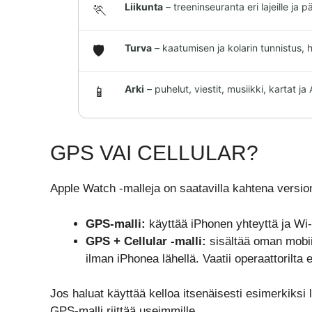
Liikunta
– treeninseuranta eri lajeille ja p
🏃
Turva
– kaatumisen ja kolarin tunnistus, h
🛡️
Arki
– puhelut, viestit, musiikki, kartat j
📱
GPS VAI CELLULAR?
Apple Watch -malleja on saatavilla kahtena version
GPS-malli:
käyttää iPhonen yhteyttä ja Wi-F
GPS + Cellular -malli:
sisältää oman mobiili
ilman iPhonea lähellä. Vaatii operaattorilta er
Jos haluat käyttää kelloa itsenäisesti esimerkiksi 
GPS-malli riittää useimmille.