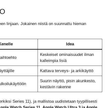
TO
een linjaan. Jokainen niistä on suunnattu hieman
Kenelle
Idea
Keskeiset ominaisuudet ilman
aihtoehto
kalleimpia lisiä
yttäjille
Kattava terveys- ja arkikäyttö
Suurin näyttö, pisin akunkesto,
ulkoilukäyttöön
kestävin rakenne
iksi Series 11), ja mallistoa uudistetaan tyypillisesti
pple Watch Series 11, Apple Watch Ultra 3 ja Apple