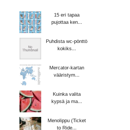
15 eri tapaa
pujottaa ken...
Puhdista wc-pönttö
kokiks...
Mercator-kartan
vääristym...
Kuinka valita
kypsä ja ma...
Menolippu (Ticket
to Ride...