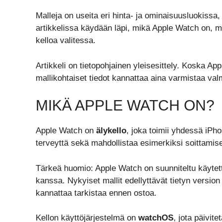
Malleja on useita eri hinta- ja ominaisuusluokissa,
artikkelissa käydään läpi, mikä Apple Watch on, m
kelloa valitessa.
Artikkeli on tietopohjainen yleisesittely. Koska App
mallikohtaiset tiedot kannattaa aina varmistaa valm
MIKÄ APPLE WATCH ON?
Apple Watch on
älykello
, joka toimii yhdessä iPho
terveyttä sekä mahdollistaa esimerkiksi soittamis
Tärkeä huomio: Apple Watch on suunniteltu käyte
kanssa. Nykyiset mallit edellyttävät tietyn versio
kannattaa tarkistaa ennen ostoa.
Kellon käyttöjärjestelmä on
watchOS
, jota päivite