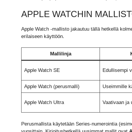
APPLE WATCHIN MALLIS
Apple Watch -mallisto jakautuu tällä hetkellä kolm
erilaiseen käyttöön.
Malli­linja
Apple Watch SE
Edullisempi v
Apple Watch (perusmalli)
Useimmille kä
Apple Watch Ultra
Vaativaan ja 
Perusmallista käytetään Series-numerointia (esimerk
vuosittain. Kirjoitushetkellä uusimmat mallit ovat
A