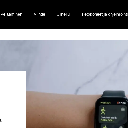
Pelaaminen
Viihde
Urheilu
Tietokoneet ja ohjelmointi
A