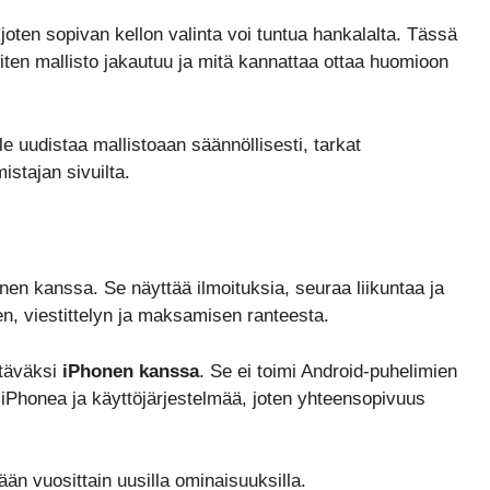
 joten sopivan kellon valinta voi tuntua hankalalta. Tässä
iten mallisto jakautuu ja mitä kannattaa ottaa huomioon
le uudistaa mallistoaan säännöllisesti, tarkat
istajan sivuilta.
nen kanssa. Se näyttää ilmoituksia, seuraa liikuntaa ja
en, viestittelyn ja maksamisen ranteesta.
ttäväksi
iPhonen kanssa
. Se ei toimi Android-puhelimien
n iPhonea ja käyttöjärjestelmää, joten yhteensopivuus
tään vuosittain uusilla ominaisuuksilla.