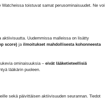
le Watcheissa toistuvat samat perusominaisuudet. Ne voi
aktiivisuutta. Uudemmissa malleissa on lisätty
ep score)
ja
ilmoitukset mahdollisesta kohonneesta
 tukevia ominaisuuksia –
eivät lääketieteellisiä
ntyä lääkärin puoleen.
eille sekä päivittäisen aktiivisuuden seurannan. Tiedot
.