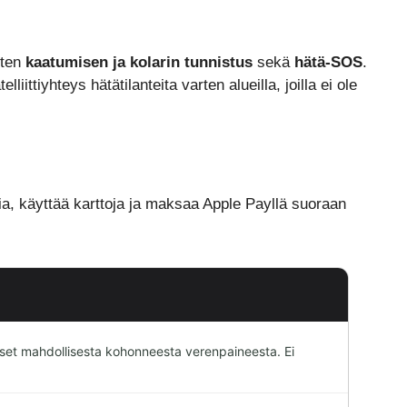
uten
kaatumisen ja kolarin tunnistus
sekä
hätä-SOS
.
iittiyhteys hätätilanteita varten alueilla, joilla ei ole
kkia, käyttää karttoja ja maksaa Apple Payllä suoraan
ukset mahdollisesta kohonneesta verenpaineesta. Ei