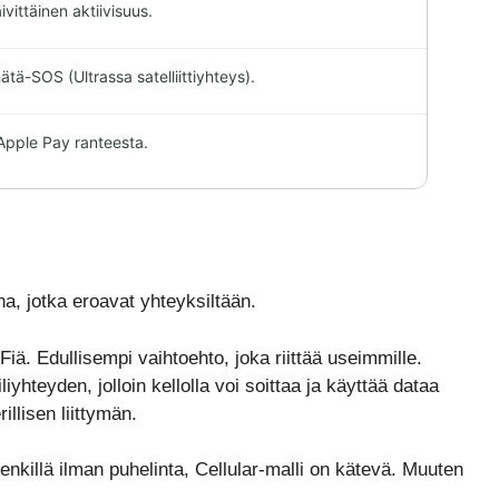
äivittäinen aktiivisuus.
ätä-SOS (Ultrassa satelliittiyhteys).
a Apple Pay ranteesta.
a, jotka eroavat yhteyksiltään.
iä. Edullisempi vaihtoehto, joka riittää useimmille.
yhteyden, jolloin kellolla voi soittaa ja käyttää dataa
illisen liittymän.
lenkillä ilman puhelinta, Cellular-malli on kätevä. Muuten