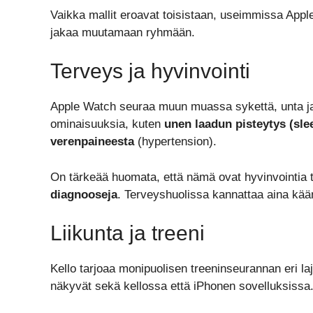
Vaikka mallit eroavat toisistaan, useimmissa App
jakaa muutamaan ryhmään.
Terveys ja hyvinvointi
Apple Watch seuraa muun muassa sykettä, unta ja 
ominaisuuksia, kuten
unen laadun pisteytys (sle
verenpaineesta
(hypertension).
On tärkeää huomata, että nämä ovat hyvinvointia
diagnooseja
. Terveyshuolissa kannattaa aina kää
Liikunta ja treeni
Kello tarjoaa monipuolisen treeninseurannan eri laj
näkyvät sekä kellossa että iPhonen sovelluksissa