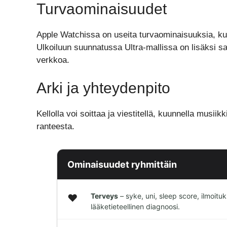
Turvaominaisuudet
Apple Watchissa on useita turvaominaisuuksia, k
Ulkoiluun suunnatussa Ultra-mallissa on lisäksi satell
verkkoa.
Arki ja yhteydenpito
Kellolla voi soittaa ja viestitellä, kuunnella musii
ranteesta.
Ominaisuudet ryhmittäin
Terveys
– syke, uni, sleep score, ilmoit
❤️
lääketieteellinen diagnoosi.