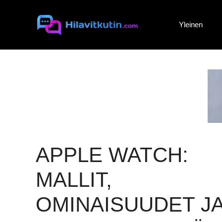
Siirry
sisältöön
Yleinen
APPLE WATCH:
MALLIT,
OMINAISUUDET J