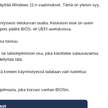
äyttää Windows 11:n vaatimukset. Tämä on yleisin syy,
tyisesti tietoturvan osalta. Keskeisin este on usein
pois päältä BIOS- eli UEFI-asetuksissa.
sa toistuu.
tai laiteohjelmiston osa, joka käsittelee salausavaimia
llyttää tätä.
ttä koneen käynnistyessä ladataan vain luotettua
jelmasta, joka korvasi vanhan BIOSin.
set