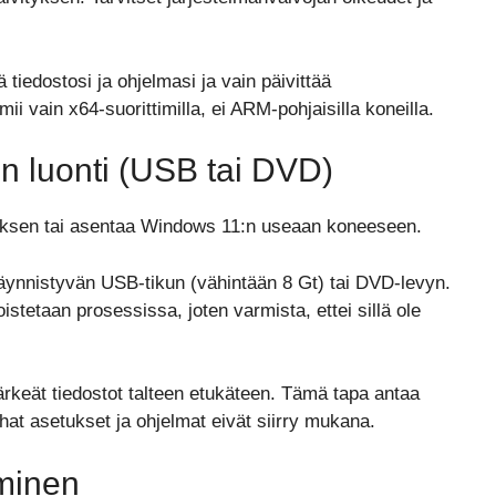
 tiedostosi ja ohjelmasi ja vain päivittää
i vain x64-suorittimilla, ei ARM-pohjaisilla koneilla.
n luonti (USB tai DVD)
uksen tai asentaa Windows 11:n useaan koneeseen.
 käynnistyvän USB-tikun (vähintään 8 Gt) tai DVD-levyn.
istetaan prosessissa, joten varmista, ettei sillä ole
rkeät tiedostot talteen etukäteen. Tämä tapa antaa
hat asetukset ja ohjelmat eivät siirry mukana.
aminen