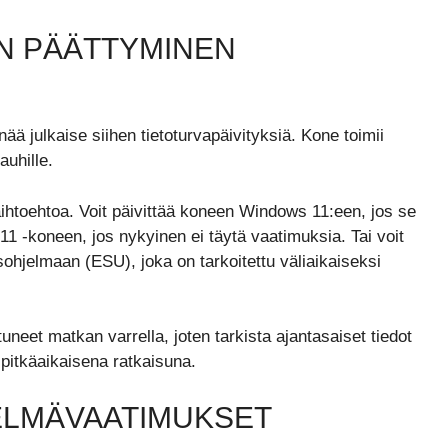
EN PÄÄTTYMINEN
nää julkaise siihen tietoturvapäivityksiä. Kone toimii
auhille.
ihtoehtoa. Voit päivittää koneen Windows 11:een, jos se
1 -koneen, jos nykyinen ei täytä vaatimuksia. Tai voit
ysohjelmaan (ESU), joka on tarkoitettu väliaikaiseksi
eet matkan varrella, joten tarkista ajantasaiset tiedot
n pitkäaikaisena ratkaisuna.
ELMÄVAATIMUKSET