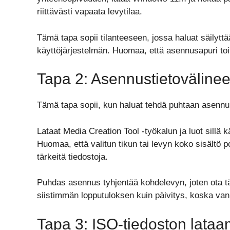
riittävästi vapaata levytilaa.
Tämä tapa sopii tilanteeseen, jossa haluat säilyttää
käyttöjärjestelmän. Huomaa, että asennusapuri toimi
Tapa 2: Asennustietovälinee
Tämä tapa sopii, kun haluat tehdä puhtaan asenn
Lataat Media Creation Tool -työkalun ja luot sillä
Huomaa, että valitun tikun tai levyn koko sisältö po
tärkeitä tiedostoja.
Puhdas asennus tyhjentää kohdelevyn, joten ota tä
siistimmän lopputuloksen kuin päivitys, koska van
Tapa 3: ISO-tiedoston lata