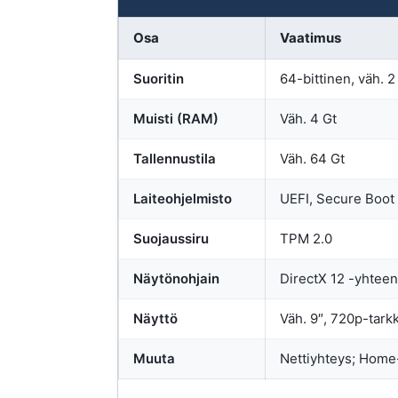
Osa
Vaatimus
Suoritin
64-bittinen, väh. 2
Muisti (RAM)
Väh. 4 Gt
Tallennustila
Väh. 64 Gt
Laiteohjelmisto
UEFI, Secure Boot 
Suojaussiru
TPM 2.0
Näytönohjain
DirectX 12 -yhtee
Näyttö
Väh. 9″, 720p-tark
Muuta
Nettiyhteys; Home-