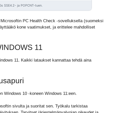
yös SSE4.2- ja POPCNT-tuen.
n Microsoftin PC Health Check -sovelluksella (suomeksi
äyttääkö kone vaatimukset, ja erittelee mahdolliset
WINDOWS 11
Windows 11. Kaikki lataukset kannattaa tehdä aina
usapuri
isen Windows 10 -koneen Windows 11:een.
oftin sivulta ja suoritat sen. Työkalu tarkistaa
vityksen. Tarvitset järjestelmänvalvojan oikeudet ja