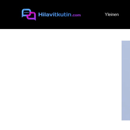
Siirry
sisältöön
Yleinen