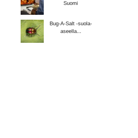
Suomi
Bug-A-Salt -suola-
aseella...