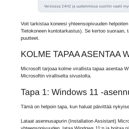
Versiossa 24H2 ja uudemmissa suoritin vaatii m
Voit tarkistaa koneesi yhteensopivuuden helpoite
Tietokoneen kuntotarkastus). Se kertoo suoraan, t
puutteet.
KOLME TAPAA ASENTAA 
Microsoft tarjoaa kolme virallista tapaa asentaa 
Microsoftin viralliselta sivustolta.
Tapa 1: Windows 11 -asenn
Tämä on helpoin tapa, kun haluat päivittää nyky
Lataat asennusapurin (Installation Assistant) Micros
yhteensopivuuden, lataa Windows 11:n ja hoitaa päi