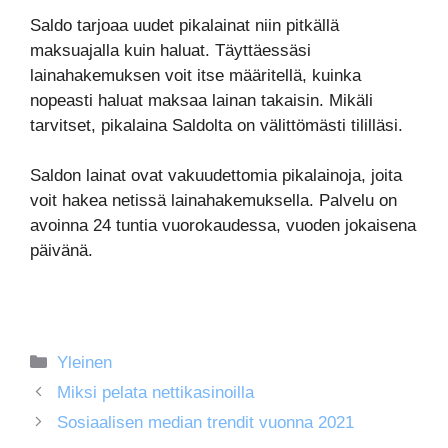
Saldo tarjoaa uudet pikalainat niin pitkällä
maksuajalla kuin haluat. Täyttäessäsi
lainahakemuksen voit itse määritellä, kuinka
nopeasti haluat maksaa lainan takaisin. Mikäli
tarvitset, pikalaina Saldolta on välittömästi tililläsi.
Saldon lainat ovat vakuudettomia pikalainoja, joita
voit hakea netissä lainahakemuksella. Palvelu on
avoinna 24 tuntia vuorokaudessa, vuoden jokaisena
päivänä.
Kategoriat
Yleinen
Miksi pelata nettikasinoilla
Sosiaalisen median trendit vuonna 2021