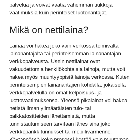
palvelua ja voivat vaatia vähemmän tiukkoja
vaatimuksia kuin perinteiset luotonantajat.
Mikä on nettilaina?
Lainaa voi hakea joko vain verkossa toimivalta
lainanantajalta tai perinteisemmän lainanantajan
verkkopalveusta. Usein nettilainat ovat
vakuudettomia henkilökohtaisia ​​lainoja, mutta voit
hakea myös muuntyyppisiä lainoja verkossa. Kuten
perinteisempien lainanantajien kohdalla, jokaisella
verkkopalvelulla on omat kelpoisuus- ja
luottovaatimuksensa. Yleensä pikalainat voi hakea
netistä ilman ylimääräisten tulo- tai
palkkatositteiden lähettämistä, mutta
tunnistautumiseen tarvitaan lähes aina joko
verkkopankkitunnukset tai mobiilivarmenne.
Käytännössä koko prosessi kestää vain muutaman