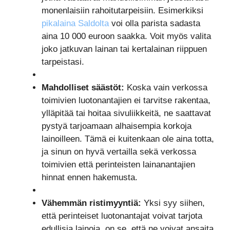
monenlaisiin rahoitutarpeisiin. Esimerkiksi
pikalaina Saldolta
voi olla parista sadasta
aina 10 000 euroon saakka. Voit myös valita
joko jatkuvan lainan tai kertalainan riippuen
tarpeistasi.
Mahdolliset säästöt:
Koska vain verkossa
toimivien luotonantajien ei tarvitse rakentaa,
ylläpitää tai hoitaa sivuliikkeitä, ne saattavat
pystyä tarjoamaan alhaisempia korkoja
lainoilleen. Tämä ei kuitenkaan ole aina totta,
ja sinun on hyvä vertailla sekä verkossa
toimivien että perinteisten lainanantajien
hinnat ennen hakemusta.
Vähemmän ristimyyntiä:
Yksi syy siihen,
että perinteiset luotonantajat voivat tarjota
edullisia lainoja, on se, että ne voivat ansaita