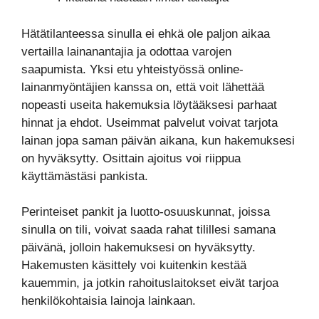
Hätätilanteessa sinulla ei ehkä ole paljon aikaa
vertailla lainanantajia ja odottaa varojen
saapumista. Yksi etu yhteistyössä online-
lainanmyöntäjien kanssa on, että voit lähettää
nopeasti useita hakemuksia löytääksesi parhaat
hinnat ja ehdot. Useimmat palvelut voivat tarjota
lainan jopa saman päivän aikana, kun hakemuksesi
on hyväksytty. Osittain ajoitus voi riippua
käyttämästäsi pankista.
Perinteiset pankit ja luotto-osuuskunnat, joissa
sinulla on tili, voivat saada rahat tilillesi samana
päivänä, jolloin hakemuksesi on hyväksytty.
Hakemusten käsittely voi kuitenkin kestää
kauemmin, ja jotkin rahoituslaitokset eivät tarjoa
henkilökohtaisia ​​lainoja lainkaan.