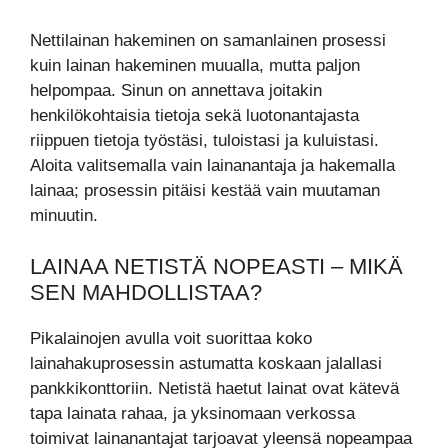
Nettilainan hakeminen on samanlainen prosessi
kuin lainan hakeminen muualla, mutta paljon
helpompaa. Sinun on annettava joitakin
henkilökohtaisia ​​tietoja sekä luotonantajasta
riippuen tietoja työstäsi, tuloistasi ja kuluistasi.
Aloita valitsemalla vain lainanantaja ja hakemalla
lainaa; prosessin pitäisi kestää vain muutaman
minuutin.
LAINAA NETISTÄ NOPEASTI – MIKÄ
SEN MAHDOLLISTAA?
Pikalainojen avulla voit suorittaa koko
lainahakuprosessin astumatta koskaan jalallasi
pankkikonttoriin. Netistä haetut lainat ovat kätevä
tapa lainata rahaa, ja yksinomaan verkossa
toimivat lainanantajat tarjoavat yleensä nopeampaa