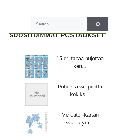
SUOSITUIMMAT POSTAUKSET
15 eri tapaa pujottaa
ken...
Puhdista wc-pönttö
kokiks...
Mercator-kartan
vääristym...