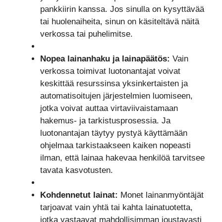
pankkiirin kanssa. Jos sinulla on kysyttävää
tai huolenaiheita, sinun on käsiteltävä näitä
verkossa tai puhelimitse.
Nopea lainanhaku ja lainapäätös:
Vain
verkossa toimivat luotonantajat voivat
keskittää resurssinsa yksinkertaisten ja
automatisoitujen järjestelmien luomiseen,
jotka voivat auttaa virtaviivaistamaan
hakemus- ja tarkistusprosessia. Ja
luotonantajan täytyy pystyä käyttämään
ohjelmaa tarkistaakseen kaiken nopeasti
ilman, että lainaa hakevaa henkilöä tarvitsee
tavata kasvotusten.
Kohdennetut lainat:
Monet lainanmyöntäjät
tarjoavat vain yhtä tai kahta lainatuotetta,
jotka vastaavat mahdollisimman joustavasti