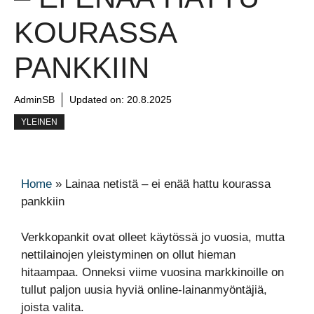
KOURASSA
PANKKIIN
AdminSB
Updated on:
20.8.2025
YLEINEN
Home
»
Lainaa netistä – ei enää hattu kourassa
pankkiin
Verkkopankit ovat olleet käytössä jo vuosia, mutta
nettilainojen yleistyminen on ollut hieman
hitaampaa. Onneksi viime vuosina markkinoille on
tullut paljon uusia hyviä online-lainanmyöntäjiä,
joista valita.