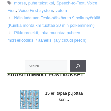
Avainsanat
morse
,
puhe tekstiksi
,
Speech-to-Text
,
Voice
First
,
Voice First system
,
votem
Näin ladataan Tesla-sähköauto 9 polkupyörällä
(Kuinka monta km tuottaa 20 min polkeminen?)
Pikkuprojekti, joka muuntaa puheen
morsekoodiksi / ääneksi (aiy.cloudspeech)
SUOSITUIMMAT POSTAUKSET
15 eri tapaa pujottaa
ken...