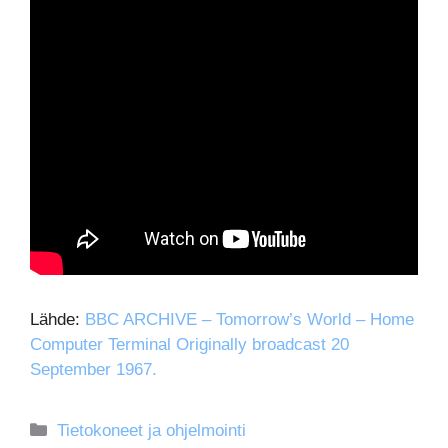
Lähde:
BBC ARCHIVE – Tomorrow’s World – Home
Computer Terminal Originally broadcast 20
September 1967.
Kategoriat
Tietokoneet ja ohjelmointi