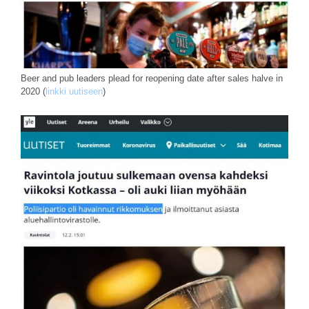
Beer and pub leaders plead for reopening date after sales halve in
2020 (
linkki uutiseen
)