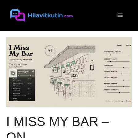
Siirry
sisältöön
Valikko
I MISS MY BAR –
ON