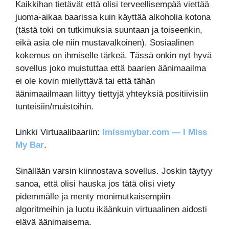
Kaikkihan tietävät että olisi terveellisempää viettää
juoma-aikaa baarissa kuin käyttää alkoholia kotona
(tästä toki on tutkimuksia suuntaan ja toiseenkin,
eikä asia ole niin mustavalkoinen). Sosiaalinen
kokemus on ihmiselle tärkeä. Tässä onkin nyt hyvä
sovellus joko muistuttaa että baarien äänimaailma
ei ole kovin miellyttävä tai että tähän
äänimaailmaan liittyy tiettyjä yhteyksiä positiivisiin
tunteisiin/muistoihin.
Linkki Virtuaalibaariin:
Imissmybar.com — I Miss
My Bar
.
Sinällään varsin kiinnostava sovellus. Joskin täytyy
sanoa, että olisi hauska jos tätä olisi viety
pidemmälle ja menty monimutkaisempiin
algoritmeihin ja luotu ikäänkuin virtuaalinen aidosti
elävä äänimaisema.