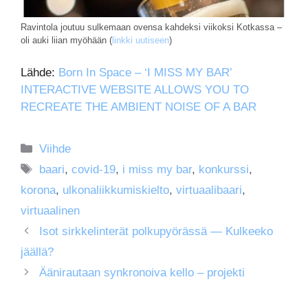
Ravintola joutuu sulkemaan ovensa kahdeksi viikoksi Kotkassa –
oli auki liian myöhään (
linkki uutiseen
)
Lähde:
Born In Space – ‘I MISS MY BAR’
INTERACTIVE WEBSITE ALLOWS YOU TO
RECREATE THE AMBIENT NOISE OF A BAR
Kategoriat
Viihde
Avainsanat
baari
,
covid-19
,
i miss my bar
,
konkurssi
,
korona
,
ulkonaliikkumiskielto
,
virtuaalibaari
,
virtuaalinen
Isot sirkkelinterät polkupyörässä — Kulkeeko
jäällä?
Äänirautaan synkronoiva kello – projekti