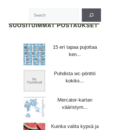
SUOSITUIMMAT POSTAUKSET
15 eri tapaa pujottaa
ken...
Puhdista wc-pönttö
kokiks...
Mercator-kartan
vääristym...
Kuinka valita kypsä ja