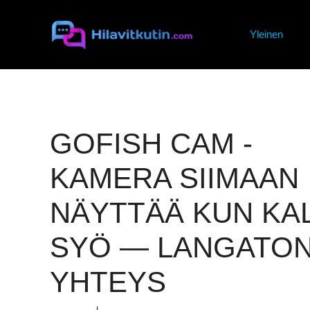
Siirry
sisältöön
Yleinen
GOFISH CAM -
KAMERA SIIMAAN
NÄYTTÄÄ KUN KA
SYÖ — LANGATO
YHTEYS