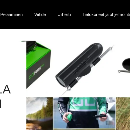
Pelaaminen
Viihde
Urheilu
Tietokoneet ja ohjelmointi
LA
N