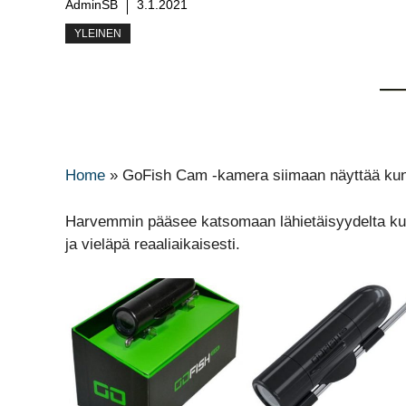
AdminSB
3.1.2021
YLEINEN
Home
»
GoFish Cam -kamera siimaan näyttää kun
Harvemmin pääsee katsomaan lähietäisyydelta kun
ja vieläpä reaaliaikaisesti.