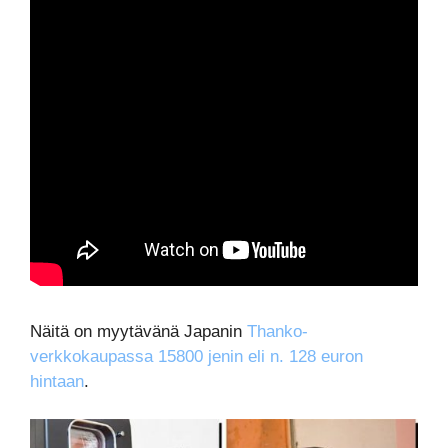
Näitä on myytävänä Japanin
Thanko-
verkkokaupassa 15800 jenin eli n. 128 euron
hintaan
.