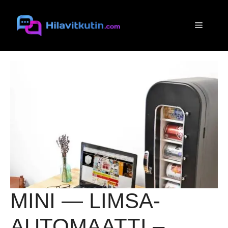
Siirry
sisältöön
Valikko
MINI — LIMSA-
AUTOMAATTI –