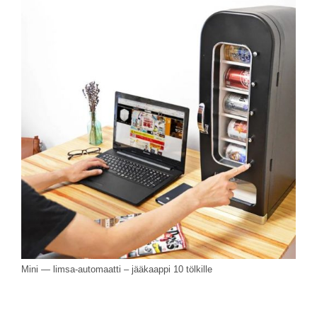
Mini — limsa-automaatti – jääkaappi 10 tölkille