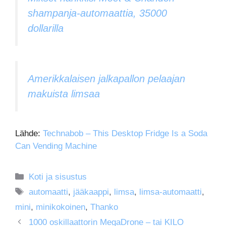
shampanja-automaattia, 35000
dollarilla
Amerikkalaisen jalkapallon pelaajan
makuista limsaa
Lähde:
Technabob – This Desktop Fridge Is a Soda
Can Vending Machine
Kategoriat
Koti ja sisustus
Avainsanat
automaatti
,
jääkaappi
,
limsa
,
limsa-automaatti
,
mini
,
minikokoinen
,
Thanko
1000 oskillaattorin MegaDrone – tai KILO