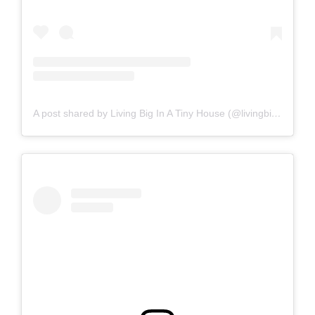
A post shared by Living Big In A Tiny House (@livingbiginatinyhouse)