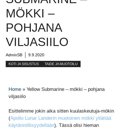
MÖKKI –
POHJANA
VILJASIILO
AdminSB
9.9.2020
KOTI JA SISUSTUS
TAIDE JA MUOTOILU
Home
»
Yellow Submarine – mökki – pohjana
viljasiilo
Esittelimme jokin aika sitten kuulaskeutuja-mökin
(
Apollo Lunar Landerin muotoinen mökki yllättää
käytännöllisyydellään
). Tässä olisi hieman