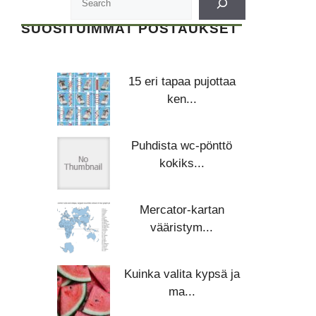
SUOSITUIMMAT POSTAUKSET
15 eri tapaa pujottaa
ken...
Puhdista wc-pönttö
kokiks...
Mercator-kartan
vääristym...
Kuinka valita kypsä ja
ma...