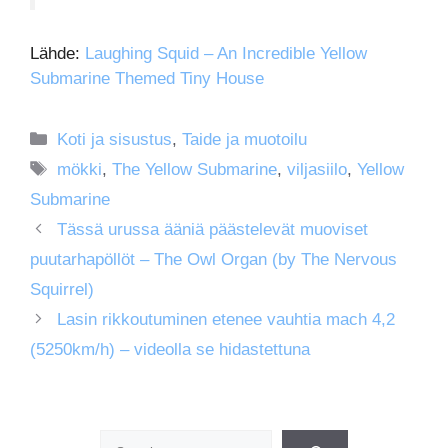
Lähde:
Laughing Squid – An Incredible Yellow
Submarine Themed Tiny House
Kategoriat
Koti ja sisustus
,
Taide ja muotoilu
Avainsanat
mökki
,
The Yellow Submarine
,
viljasiilo
,
Yellow
Submarine
Tässä urussa ääniä päästelevät muoviset
puutarhapöllöt – The Owl Organ (by The Nervous
Squirrel)
Lasin rikkoutuminen etenee vauhtia mach 4,2
(5250km/h) – videolla se hidastettuna