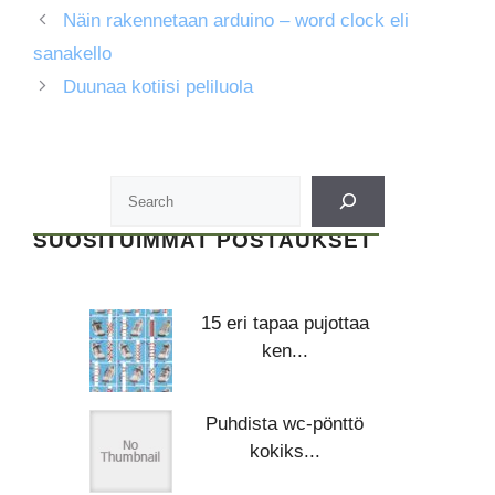
Näin rakennetaan arduino – word clock eli
sanakello
Duunaa kotiisi peliluola
SUOSITUIMMAT POSTAUKSET
15 eri tapaa pujottaa
ken...
Puhdista wc-pönttö
kokiks...