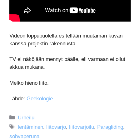
Videon loppupuolella esitellään muutaman kuvan
kanssa projektin rakennusta.
TV ei näköjään mennyt päälle, eli varmaan ei ollut
akkua mukana.
Melko hieno liito.
Lähde:
Geekologie
Kategoriat
Urheilu
Avainsanat
lentäminen
,
liitovarjo
,
liitovarjoilu
,
Paragliding
,
sohvaperuna