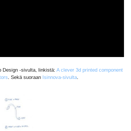
 Design -sivulta, linkistä:
A clever 3d printed component
tors
. Sekä suoraan
Isinnova-sivulta
.