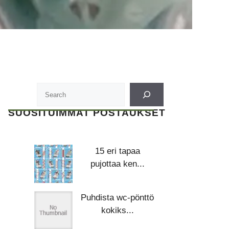
SUOSITUIMMAT POSTAUKSET
15 eri tapaa
pujottaa ken...
Puhdista wc-pönttö
kokiks...