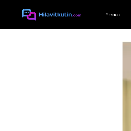
Siirry
sisältöön
Yleinen