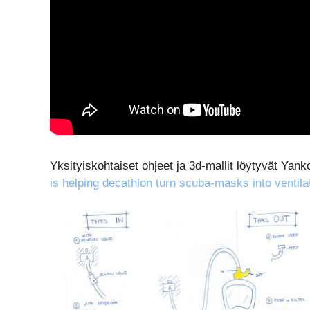
Yksityiskohtaiset ohjeet ja 3d-mallit löytyvät Yanko
is helping decathlon turn scuba-masks into ventila