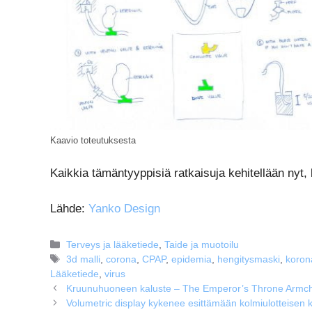
Kaavio toteutuksesta
Kaikkia tämäntyyppisiä ratkaisuja kehitellään nyt, 
Lähde:
Yanko Design
Kategoriat
Terveys ja lääketiede
,
Taide ja muotoilu
Avainsanat
3d malli
,
corona
,
CPAP
,
epidemia
,
hengitysmaski
,
koron
Lääketiede
,
virus
Kruunuhuoneen kaluste – The Emperor’s Throne Armchai
Volumetric display kykenee esittämään kolmiulotteisen