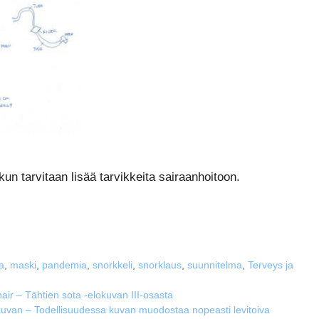
kun tarvitaan lisää tarvikkeita sairaanhoitoon.
a
,
maski
,
pandemia
,
snorkkeli
,
snorklaus
,
suunnitelma
,
Terveys ja
r – Tähtien sota -elokuvan III-osasta
 kuvan – Todellisuudessa kuvan muodostaa nopeasti levitoiva