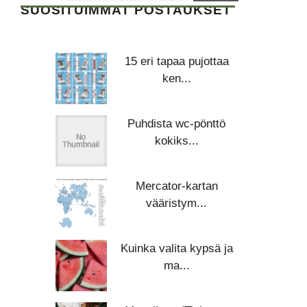
SUOSITUIMMAT POSTAUKSET
15 eri tapaa pujottaa
ken...
Puhdista wc-pönttö
kokiks...
Mercator-kartan
vääristym...
Kuinka valita kypsä ja
ma...