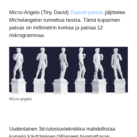
Micro-Angelo (Tiny David)
Daavid-patsas
jäljittelee
Michelangelon tunnettua teosta. Tämä kuparinen
patsas on millimetrin korkea ja painaa 12
mikrogrammaa.
Micro-angelo
Uudenlainen 3d-tulostustekniikka mahdollistaa
kuparin käyttämisen tällaiseen huomattavan