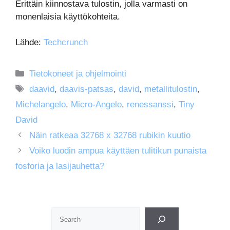
Erittäin kiinnostava tulostin, jolla varmasti on
monenlaisia käyttökohteita.
Lähde:
Techcrunch
Kategoriat
Tietokoneet ja ohjelmointi
Avainsanat
daavid
,
daavis-patsas
,
david
,
metallitulostin
,
Michelangelo
,
Micro-Angelo
,
renessanssi
,
Tiny
David
Näin ratkeaa 32768 x 32768 rubikin kuutio
Voiko luodin ampua käyttäen tulitikun punaista
fosforia ja lasijauhetta?