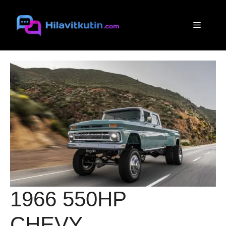
Siirry
sisältöön
Valikko
1966 550HP
CHEVY