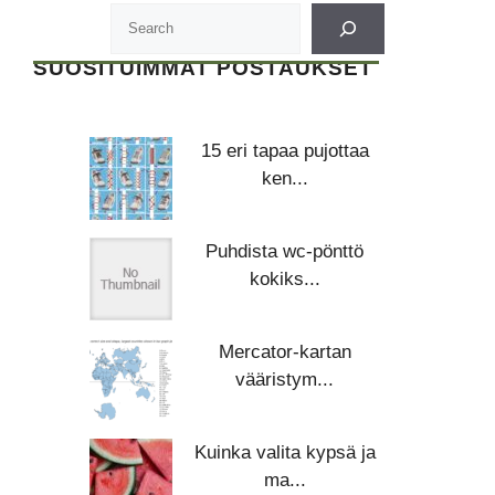
SUOSITUIMMAT POSTAUKSET
15 eri tapaa pujottaa
ken...
Puhdista wc-pönttö
kokiks...
Mercator-kartan
vääristym...
Kuinka valita kypsä ja
ma...