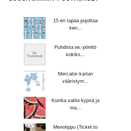
15 eri tapaa pujottaa
ken...
Puhdista wc-pönttö
kokiks...
Mercator-kartan
vääristym...
Kuinka valita kypsä ja
ma...
Menolippu (Ticket to