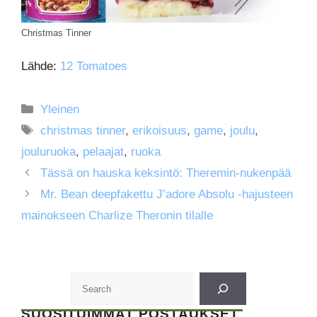
Christmas Tinner
Lähde:
12 Tomatoes
Kategoriat
Yleinen
Avainsanat
christmas tinner
,
erikoisuus
,
game
,
joulu
,
jouluruoka
,
pelaajat
,
ruoka
Tässä on hauska keksintö: Theremin-nukenpää
Mr. Bean deepfakettu J’adore Absolu -hajusteen
mainokseen Charlize Theronin tilalle
SUOSITUIMMAT POSTAUKSET