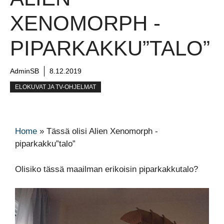
XENOMORPH -
PIPARKAKKU”TALO”
AdminSB
8.12.2019
ELOKUVAT JA TV-OHJELMAT
Home
»
Tässä olisi Alien Xenomorph -
piparkakku”talo”
Olisiko tässä maailman erikoisin piparkakkutalo?