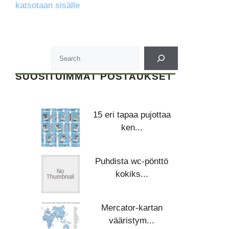
katsotaan sisälle
SUOSITUIMMAT POSTAUKSET
15 eri tapaa pujottaa
ken...
Puhdista wc-pönttö
kokiks...
Mercator-kartan
vääristym...