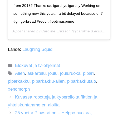
from 2013? Thanks u/oligarchyoligarchy Working on
something new this year… a bit delayed because of ?
#gingerbread #reddit #optimusprime
A post shared by
Caroline Eriksson
(@caroline.d.eriksson) on
D
Lähde:
Laughing Squid
Kategoriat
Elokuvat ja tv-ohjelmat
Avainsanat
Alien
,
askartelu
,
joulu
,
jouluruoka
,
pipari
,
piparkakku
,
piparkakku-alien
,
piparkakkutalo
,
xenomorph
Kuvassa robotteja ja kyberolioita fiktion ja
yhteiskuntamme eri aloilta
25 vuotta Playstation – Helppo huoltaa,