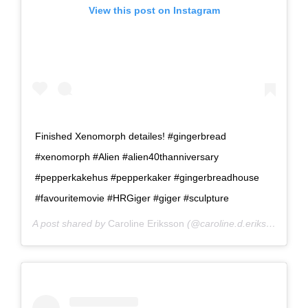
View this post on Instagram
Finished Xenomorph detailes! #gingerbread
#xenomorph #Alien #alien40thanniversary
#pepperkakehus #pepperkaker #gingerbreadhouse
#favouritemovie #HRGiger #giger #sculpture
A post shared by
Caroline Eriksson
(@caroline.d.eriksson) on
F