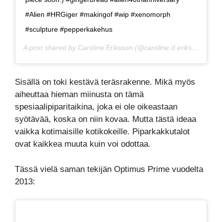
#Alien #HRGiger #makingof #wip #xenomorph
#sculpture #pepperkakehus
A post shared by
Caroline Eriksson
(@caroline.d.eriksson) on
J
Sisällä on toki kestävä teräsrakenne. Mikä myös
aiheuttaa hieman miinusta on tämä
spesiaalipiparitaikina, joka ei ole oikeastaan
syötävää, koska on niin kovaa. Mutta tästä ideaa
vaikka kotimaisille kotikokeille. Piparkakkutalot
ovat kaikkea muuta kuin voi odottaa.
Tässä vielä saman tekijän Optimus Prime vuodelta
2013: