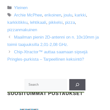
Kategoriat
Yleinen
Avainsanat
Archie McPhee
,
erikoinen
,
joulu
,
karkki
,
karkkitikku
,
lehtikaali
,
pikkelsi
,
pizza
,
pizzanmakuinen
Maailman pienin 2D-antenni on n. 10x10mm ja
toimii taajuuksilla 2,01-2,08 GHz.
Chip-Xtractor™️ auttaa saamaan sipsejä
Pringles-purkista – Tarpeellinen keksintö?
SUOSITUIMMAT POSTAUKSET