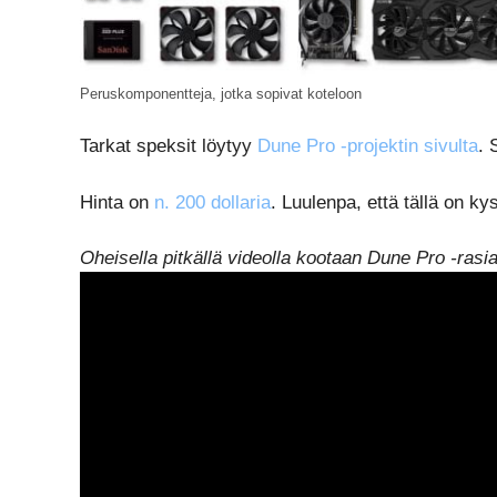
Peruskomponentteja, jotka sopivat koteloon
Tarkat speksit löytyy
Dune Pro -projektin sivulta
.
Hinta on
n. 200 dollaria
. Luulenpa, että tällä on ky
Oheisella pitkällä videolla kootaan Dune Pro -rasi