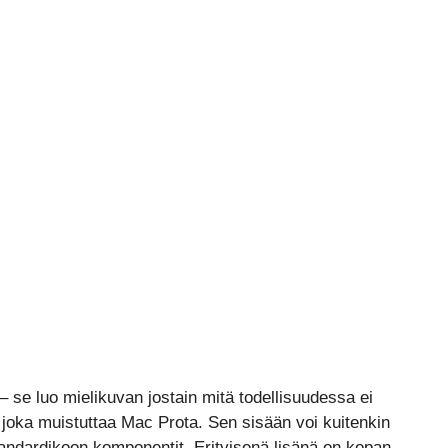
 – se luo mielikuvan jostain mitä todellisuudessa ei
joka muistuttaa Mac Prota. Sen sisään voi kuitenkin
andardikoon komponentit. Erityisenä lisänä on kopan