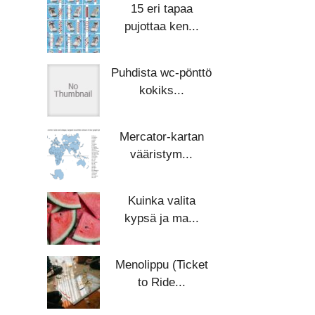
15 eri tapaa
pujottaa ken...
Puhdista wc-pönttö
kokiks...
Mercator-kartan
vääristym...
Kuinka valita
kypsä ja ma...
Menolippu (Ticket
to Ride...