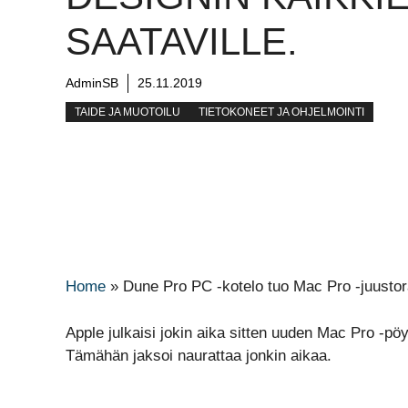
SAATAVILLE.
AdminSB
25.11.2019
TAIDE JA MUOTOILU
TIETOKONEET JA OHJELMOINTI
Home
»
Dune Pro PC -kotelo tuo Mac Pro -juustora
Apple julkaisi jokin aika sitten uuden Mac Pro -pö
Tämähän jaksoi naurattaa jonkin aikaa.