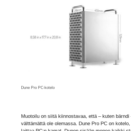
Dune Pro PC-kotelo
Muotoilu on siitä kiinnostavaa, että – kuten bärndi
välttämättä ole olemassa. Dune Pro PC on kotelo, 
laittaa PC:n kamat. Dunen sisään menee kaikki st