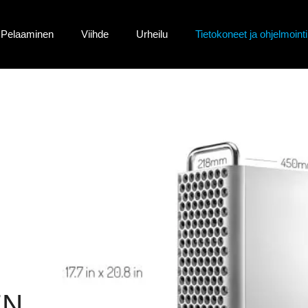
Pelaaminen
Viihde
Urheilu
Tietokoneet ja ohjelmointi
EN