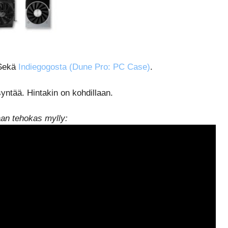
 Sekä
Indiegogosta (Dune Pro: PC Case)
.
syntää. Hintakin on kohdillaan.
aan tehokas mylly: