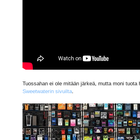
Tuossahan ei ole mitään järkeä, mutta moni tuota h
Sweetwaterin sivuilta
.