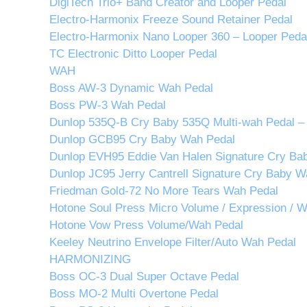
DigiTech Trio+ Band Creator and Looper Pedal
Electro-Harmonix Freeze Sound Retainer Pedal
Electro-Harmonix Nano Looper 360 – Looper Peda
TC Electronic Ditto Looper Pedal
WAH
Boss AW-3 Dynamic Wah Pedal
Boss PW-3 Wah Pedal
Dunlop 535Q-B Cry Baby 535Q Multi-wah Pedal –
Dunlop GCB95 Cry Baby Wah Pedal
Dunlop EVH95 Eddie Van Halen Signature Cry Ba
Dunlop JC95 Jerry Cantrell Signature Cry Baby W
Friedman Gold-72 No More Tears Wah Pedal
Hotone Soul Press Micro Volume / Expression / 
Hotone Vow Press Volume/Wah Pedal
Keeley Neutrino Envelope Filter/Auto Wah Pedal
HARMONIZING
Boss OC-3 Dual Super Octave Pedal
Boss MO-2 Multi Overtone Pedal