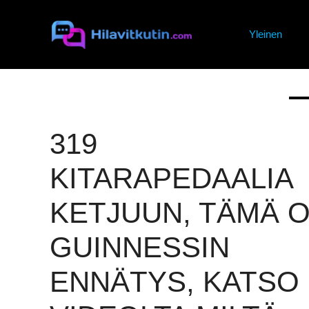
Siirry
sisältöön
Yleinen
319
KITARAPEDAALIA
KETJUUN, TÄMÄ 
GUINNESSIN
ENNÄTYS, KATSO