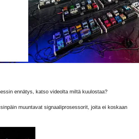
essin ennätys, katso videolta miltä kuulostaa?
oisinpäin muuntavat signaaliprosessorit, joita ei koskaan