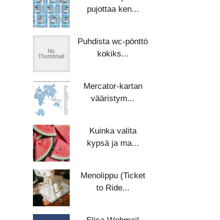
pujottaa ken...
Puhdista wc-pönttö
kokiks...
Mercator-kartan
vääristym...
Kuinka valita
kypsä ja ma...
Menolippu (Ticket
to Ride...