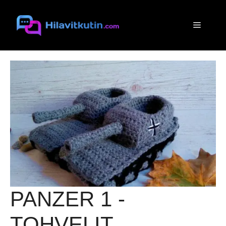
Siirry
sisältöön
Valikko
PANZER 1 -
TOHVELIT