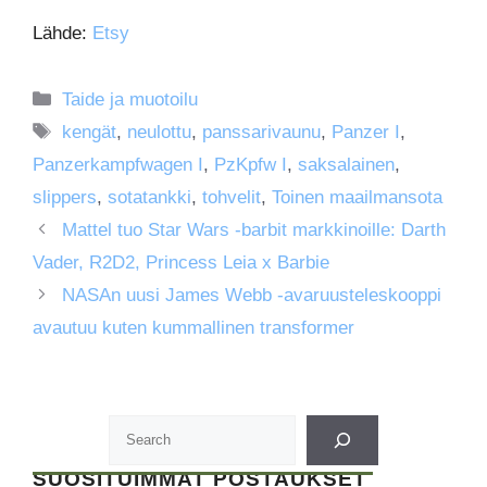
Lähde:
Etsy
Kategoriat
Taide ja muotoilu
Avainsanat
kengät
,
neulottu
,
panssarivaunu
,
Panzer I
,
Panzerkampfwagen I
,
PzKpfw I
,
saksalainen
,
slippers
,
sotatankki
,
tohvelit
,
Toinen maailmansota
Mattel tuo Star Wars -barbit markkinoille: Darth
Vader, R2D2, Princess Leia x Barbie
NASAn uusi James Webb -avaruusteleskooppi
avautuu kuten kummallinen transformer
SUOSITUIMMAT POSTAUKSET