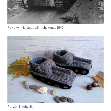
PzKpfw I Norjassa 18. huhtikuuta 1940
Panzer 1 -tohvelit