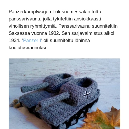
Panzerkampfwagen I oli suomessakin tuttu
panssarivaunu, jolla tykitettiin ansiokkaasti
vihollisen ryhmittymiä. Panssarivaunu suunniteltiin
Saksassa vuonna 1932. Sen sarjavalmistus alkoi
1934. ’
Panzer I
’ oli suunniteltu lähinnä
koulutusvaunuksi.