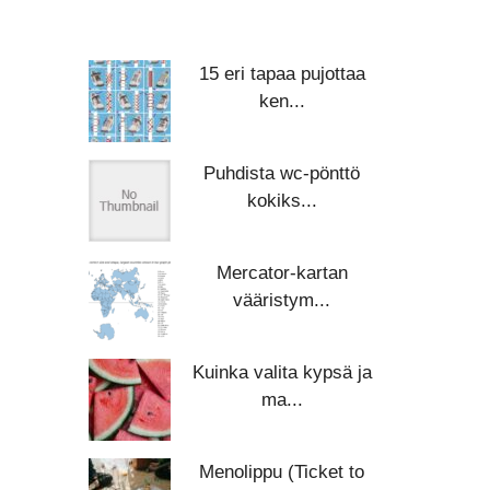
15 eri tapaa pujottaa
ken...
Puhdista wc-pönttö
kokiks...
Mercator-kartan
vääristym...
Kuinka valita kypsä ja
ma...
Menolippu (Ticket to