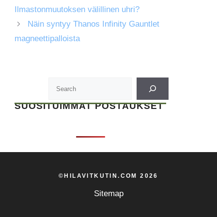
Ilmastonmuutoksen välillinen uhri?
Näin syntyy Thanos Infinity Gauntlet
magneettipalloista
SUOSITUIMMAT POSTAUKSET
©HILAVITKUTIN.COM 2026
Sitemap