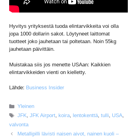
Hyvitys yrityksestä tuoda elintarvikkeita voi olla
jopa 1000 dollarin sakot. Löytyneet laittomat
tuotteet joko jauhetaan tai poltetaan. Noin 55kg
jauhetaan päivittäin.
Muistakaa siis jos menette USAan: Kaikkien
elintarvikkeiden vienti on kielletty.
Lähde:
Business Insider
Kategoriat
Yleinen
Avainsanat
JFK
,
JFK Airport
,
koira
,
lentokenttä
,
tulli
,
USA
,
valvonta
Metallipilli lävisti naisen aivot, nainen kuoli –