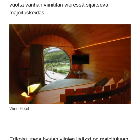
vuotta vanhan viinitilan vieressä sijaitseva
majoituskeidas.
Wine Hotel
Erikoisuutena hyvien viinien lisäksi on majoituksen