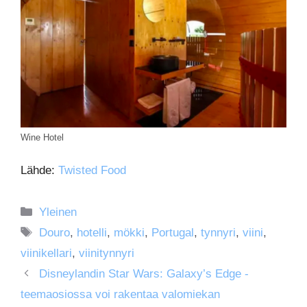
Wine Hotel
Lähde:
Twisted Food
Kategoriat
Yleinen
Avainsanat
Douro
,
hotelli
,
mökki
,
Portugal
,
tynnyri
,
viini
,
viinikellari
,
viinitynnyri
Disneylandin Star Wars: Galaxy’s Edge -
teemaosiossa voi rakentaa valomiekan