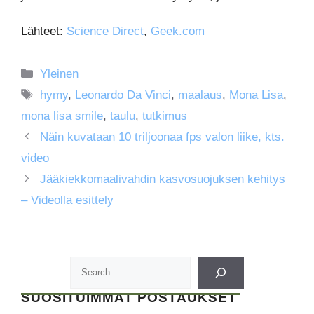
Lähteet:
Science Direct
,
Geek.com
Kategoriat
Yleinen
Avainsanat
hymy
,
Leonardo Da Vinci
,
maalaus
,
Mona Lisa
,
mona lisa smile
,
taulu
,
tutkimus
Näin kuvataan 10 triljoonaa fps valon liike, kts.
video
Jääkiekkomaalivahdin kasvosuojuksen kehitys
– Videolla esittely
SUOSITUIMMAT POSTAUKSET