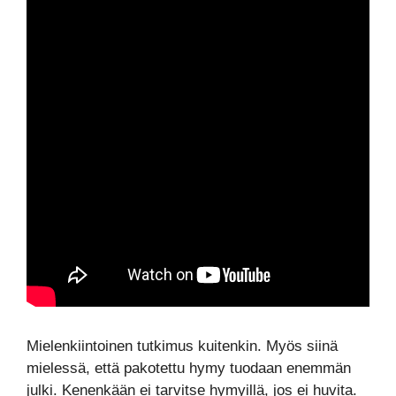
Mielenkiintoinen tutkimus kuitenkin. Myös siinä
mielessä, että pakotettu hymy tuodaan enemmän
julki. Kenenkään ei tarvitse hymyillä, jos ei huvita.