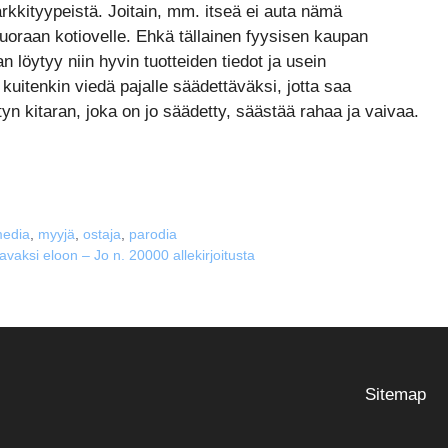
arkkityypeistä. Joitain, mm. itseä ei auta nämä
suoraan kotiovelle. Ehkä tällainen fyysisen kaupan
n löytyy niin hyvin tuotteiden tiedot ja usein
 kuitenkin viedä pajalle säädettäväksi, jotta saa
yn kitaran, joka on jo säädetty, säästää rahaa ja vaivaa.
edia
,
myyjä
,
ostaja
,
parodia
vaksi eloon – Jo n. 20000 allekirjoitusta
Sitemap