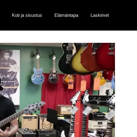
Koti ja sisustus
Elämäntapa
Laskimet