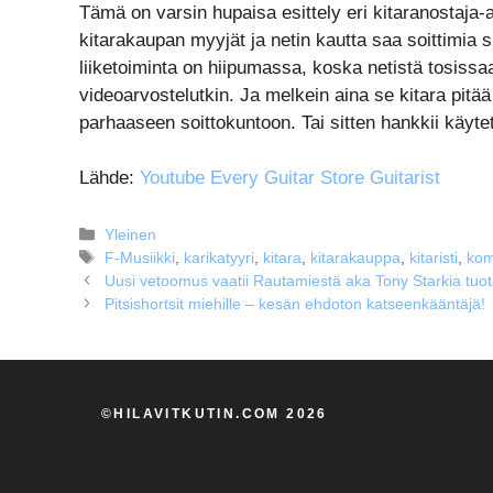
Tämä on varsin hupaisa esittely eri kitaranostaja-
kitarakaupan myyjät ja netin kautta saa soittimia 
liiketoiminta on hiipumassa, koska netistä tosissaa
videoarvostelutkin. Ja melkein aina se kitara pitää
parhaaseen soittokuntoon. Tai sitten hankkii käytet
Lähde:
Youtube Every Guitar Store Guitarist
Kategoriat
Yleinen
Avainsanat
F-Musiikki
,
karikatyyri
,
kitara
,
kitarakauppa
,
kitaristi
,
kom
Uusi vetoomus vaatii Rautamiestä aka Tony Starkia tuota
Pitsishortsit miehille – kesän ehdoton katseenkääntäjä!
©HILAVITKUTIN.COM 2026