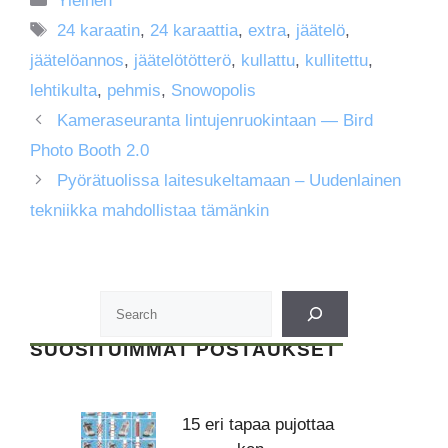
Yleinen
Avainsanat
24 karaatin
,
24 karaattia
,
extra
,
jäätelö
,
jäätelöannos
,
jäätelötötterö
,
kullattu
,
kullitettu
,
lehtikulta
,
pehmis
,
Snowopolis
Kameraseuranta lintujenruokintaan — Bird
Photo Booth 2.0
Pyörätuolissa laitesukeltamaan – Uudenlainen
tekniikka mahdollistaa tämänkin
SUOSITUIMMAT POSTAUKSET
15 eri tapaa pujottaa