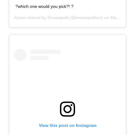
?which one would you pick?! ?
A post shared by
Snowopolis
(@snowopolisco) on
Mar 8, 2019 at 11:03am PST
View this post on Instagram