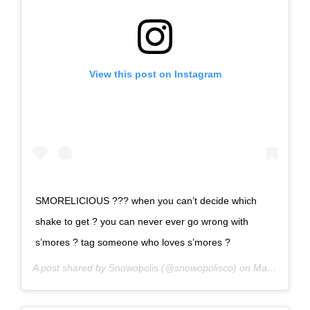
View this post on Instagram
SMORELICIOUS ??? when you can’t decide which
shake to get ? you can never ever go wrong with
s’mores ? tag someone who loves s’mores ?
A post shared by
Snowopolis
(@snowopolisco) on
May 15, 2019 at 10:41am PDT