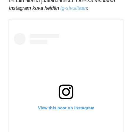
erittäin hienoa jäätelöannosta.
Ohessa muutama
Instagram kuva heidän
ig-sivuiltaan
:
View this post on Instagram