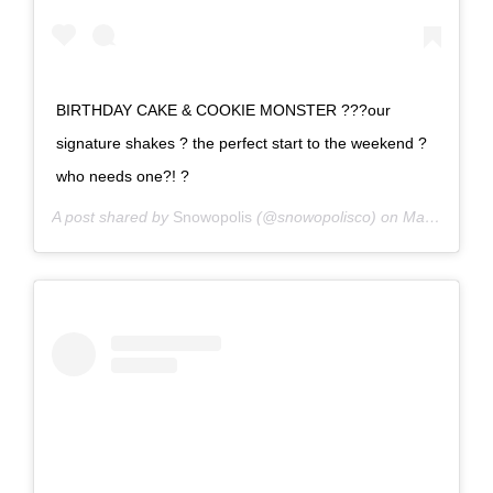
BIRTHDAY CAKE & COOKIE MONSTER ???our
signature shakes ? the perfect start to the weekend ?
who needs one?! ?
A post shared by
Snowopolis
(@snowopolisco) on
May 17, 2019 at 11:43am PDT