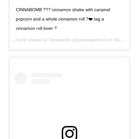
CINNABOMB ??? cinnamon shake with caramel
popcorn and a whole cinnamon roll ?❤️ tag a
cinnamon roll lover ?
A post shared by
Snowopolis
(@snowopolisco) on
May 9, 2019 at 10:56am PDT