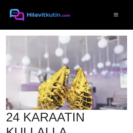
Siirry
sisältöön
Valikko
24 KARAATIN
KULLALLA