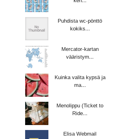
ken...
Puhdista wc-pönttö
kokiks...
Mercator-kartan
vääristym...
Kuinka valita kypsä ja
ma...
Menolippu (Ticket to
Ride...
Elisa Webmail