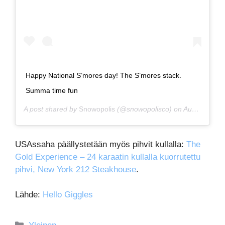
Happy National S’mores day! The S’mores stack.
Summa time fun
A post shared by
Snowopolis
(@snowopolisco) on
Aug 10, 2018 at 3:16pm PDT
USAssaha päällystetään myös pihvit kullalla:
The
Gold Experience – 24 karaatin kullalla kuorrutettu
pihvi, New York 212 Steakhouse
.
Lähde:
Hello Giggles
Kategoriat