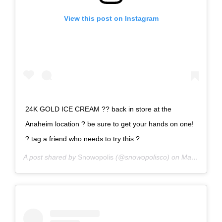
View this post on Instagram
24K GOLD ICE CREAM ?? back in store at the
Anaheim location ? be sure to get your hands on one!
? tag a friend who needs to try this ?
A post shared by
Snowopolis
(@snowopolisco) on
Mar 28, 2019 at 12:33pm PDT