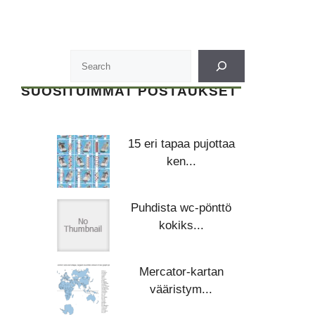
SUOSITUIMMAT POSTAUKSET
15 eri tapaa pujottaa
ken...
Puhdista wc-pönttö
kokiks...
Mercator-kartan
vääristym...