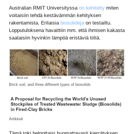
Australian RMIT Universityssa
on kehitelty
miten
voitaisiin tehdä kestävämmän kehityksen
rakentamista. Erilaisia
biosolideja
on testailtu.
Lopputuloksena havaittiin mm. että ihmisen kakasta
saataisiin hyvinkin lämpöä eristäviä tiiliä.
Brick soil, and three different types of biosolids
Artikkeli
Tämä toki helpottaisi huomattavasti kierrätyksen