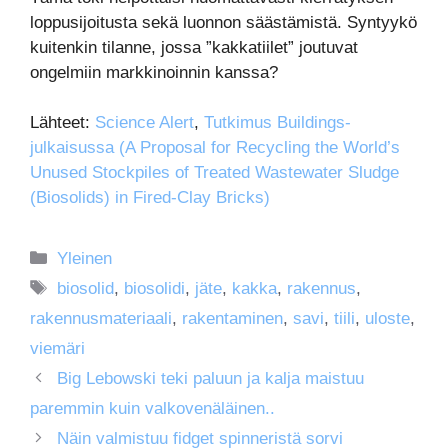
loppusijoitusta sekä luonnon säästämistä. Syntyykö
kuitenkin tilanne, jossa ”kakkatiilet” joutuvat
ongelmiin markkinoinnin kanssa?
Lähteet:
Science Alert
,
Tutkimus Buildings-
julkaisussa (A Proposal for Recycling the World’s
Unused Stockpiles of Treated Wastewater Sludge
(Biosolids) in Fired-Clay Bricks)
Kategoriat
Yleinen
Avainsanat
biosolid
,
biosolidi
,
jäte
,
kakka
,
rakennus
,
rakennusmateriaali
,
rakentaminen
,
savi
,
tiili
,
uloste
,
viemäri
Big Lebowski teki paluun ja kalja maistuu
paremmin kuin valkovenäläinen..
Näin valmistuu fidget spinneristä sorvi