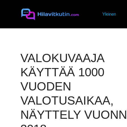
Siirry
sisältöön
Yleinen
VALOKUVAAJA
KÄYTTÄÄ 1000
VUODEN
VALOTUSAIKAA,
NÄYTTELY VUONN