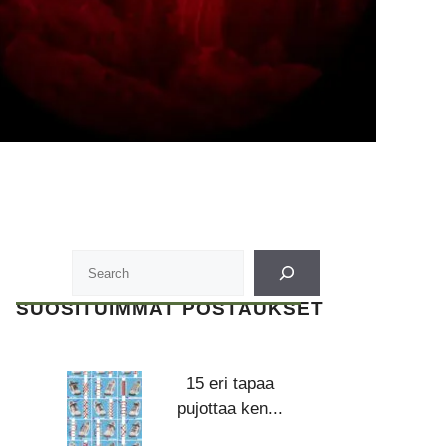
SUOSITUIMMAT POSTAUKSET
15 eri tapaa
pujottaa ken...