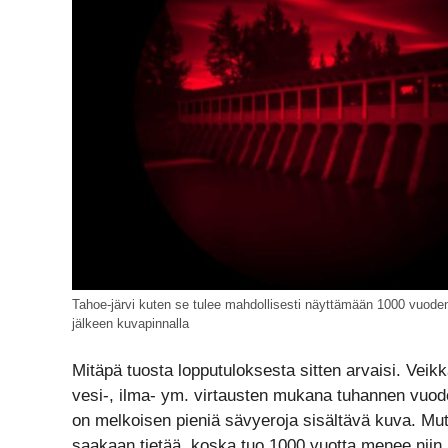
Tahoe-järvi kuten se tulee mahdollisesti näyttämään 1000 vuode
jälkeen kuvapinnalla
Mitäpä tuosta lopputuloksesta sitten arvaisi. Veik
vesi-, ilma- ym. virtausten mukana tuhannen vuod
on melkoisen pieniä sävyeroja sisältävä kuva. Mut
saakaan tietää, koska tuo 1000 vuotta menee niin h