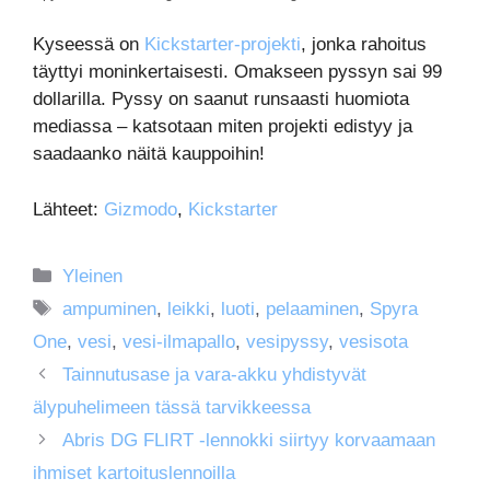
Kyseessä on
Kickstarter-projekti
, jonka rahoitus
täyttyi moninkertaisesti. Omakseen pyssyn sai 99
dollarilla. Pyssy on saanut runsaasti huomiota
mediassa – katsotaan miten projekti edistyy ja
saadaanko näitä kauppoihin!
Lähteet:
Gizmodo
,
Kickstarter
Kategoriat
Yleinen
Avainsanat
ampuminen
,
leikki
,
luoti
,
pelaaminen
,
Spyra
One
,
vesi
,
vesi-ilmapallo
,
vesipyssy
,
vesisota
Tainnutusase ja vara-akku yhdistyvät
älypuhelimeen tässä tarvikkeessa
Abris DG FLIRT -lennokki siirtyy korvaamaan
ihmiset kartoituslennoilla