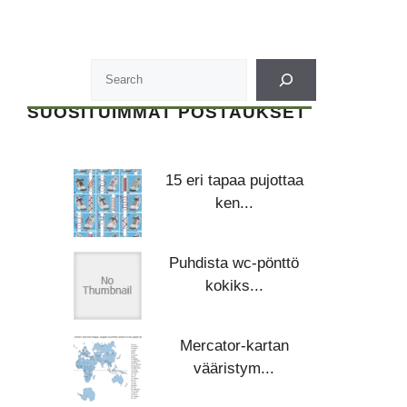
SUOSITUIMMAT POSTAUKSET
15 eri tapaa pujottaa
ken...
Puhdista wc-pönttö
kokiks...
Mercator-kartan
vääristym...