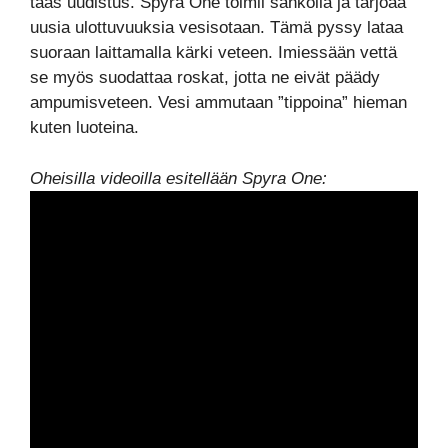
taas uudistus. Spyra One toimii sähköllä ja tarjoaa
uusia ulottuvuuksia vesisotaan. Tämä pyssy lataa
suoraan laittamalla kärki veteen. Imiessään vettä
se myös suodattaa roskat, jotta ne eivät päädy
ampumisveteen. Vesi ammutaan ”tippoina” hieman
kuten luoteina.
Oheisilla videoilla esitellään Spyra One: