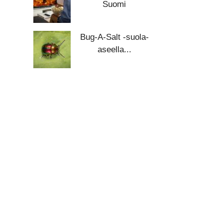
Suomi
Bug-A-Salt -suola-
aseella...