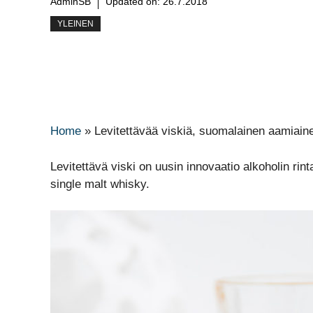
AdminSB
Updated on:
26.7.2018
YLEINEN
Home
»
Levitettävää viskiä, suomalainen aamiaine
Levitettävä viski on uusin innovaatio alkoholin ri
single malt whisky.