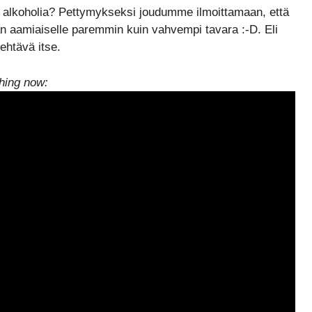
 alkoholia? Pettymykseksi joudumme ilmoittamaan, että
jan aamiaiselle paremmin kuin vahvempi tavara :-D. Eli
tehtävä itse.
thing now: