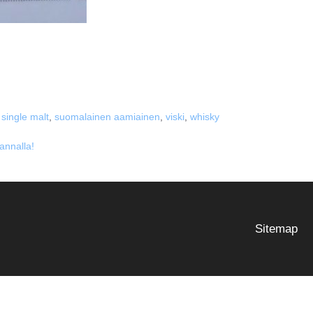
,
single malt
,
suomalainen aamiainen
,
viski
,
whisky
annalla!
Sitemap