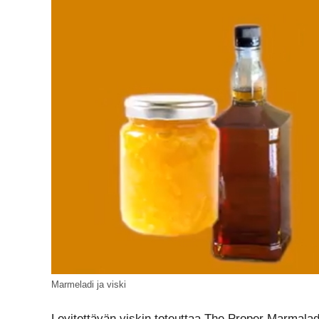
Marmeladi ja viski
Levitettävän viskin toteuttaa The Proper Marma