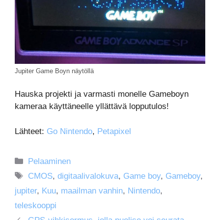
Jupiter Game Boyn näytöllä
Hauska projekti ja varmasti monelle Gameboyn
kameraa käyttäneelle yllättävä lopputulos!
Lähteet:
Go Nintendo
,
Petapixel
Kategoriat
Pelaaminen
Avainsanat
CMOS
,
digitaalivalokuva
,
Game boy
,
Gameboy
,
jupiter
,
Kuu
,
maailman vanhin
,
Nintendo
,
teleskooppi