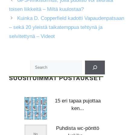
GPS-vihkisormus, jolla puoliso voi seurata
toisen liikkeitä – Miltä kuulostaa?
Kuinka D. Copperfield kadotti Vapaudenpatsaan
– sekä 20 yleistä taikatemppua tehtynä ja
selvitettynä – Videot
SUOSITUIMMAT POSTAUKSET
15 eri tapaa pujottaa
ken...
Puhdista wc-pönttö