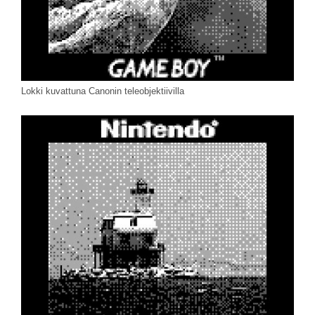
Lokki kuvattuna Canonin teleobjektiivilla