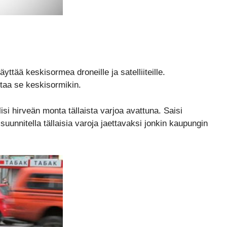
yttää keskisormea droneille ja satelliiteille.
ttaa se keskisormikin.
si hirveän monta tällaista varjoa avattuna. Saisi
suunnitella tällaisia varoja jaettavaksi jonkin kaupungin