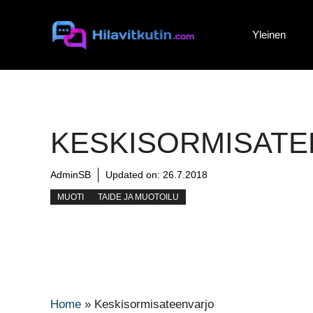
Siirry
sisältöön
Yleinen
KESKISORMISATE
AdminSB
Updated on:
26.7.2018
MUOTI
TAIDE JA MUOTOILU
Home
»
Keskisormisateenvarjo