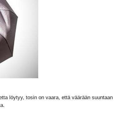
etta löytyy, tosin on vaara, että väärään suuntaan
ta.