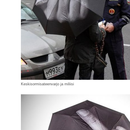
Keskisormisateenvarjo ja miliisi