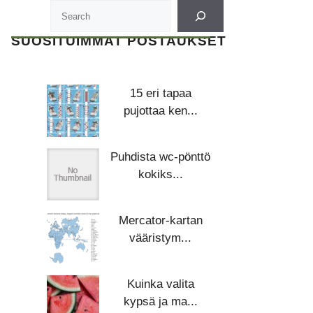
SUOSITUIMMAT POSTAUKSET
15 eri tapaa
pujottaa ken...
Puhdista wc-pönttö
kokiks...
Mercator-kartan
vääristym...
Kuinka valita
kypsä ja ma...