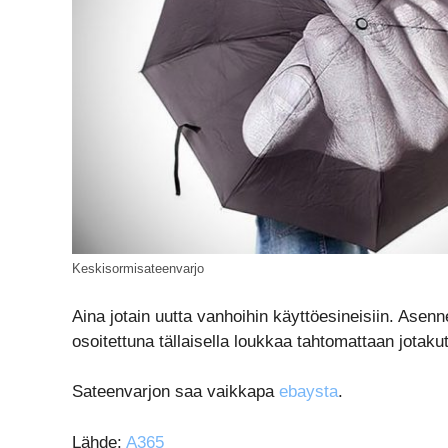
Keskisormisateenvarjo
Aina jotain uutta vanhoihin käyttöesineisiin. Asenn
osoitettuna tällaisella loukkaa tahtomattaan jotaku
Sateenvarjon saa vaikkapa
ebaysta
.
Lähde:
A365