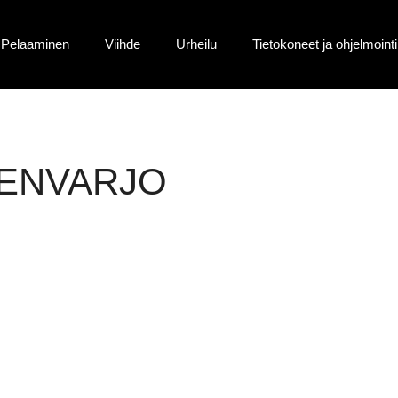
Pelaaminen
Viihde
Urheilu
Tietokoneet ja ohjelmointi
ENVARJO