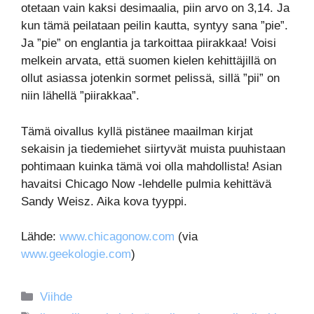
otetaan vain kaksi desimaalia, piin arvo on 3,14. Ja
kun tämä peilataan peilin kautta, syntyy sana ”pie”.
Ja ”pie” on englantia ja tarkoittaa piirakkaa! Voisi
melkein arvata, että suomen kielen kehittäjillä on
ollut asiassa jotenkin sormet pelissä, sillä ”pii” on
niin lähellä ”piirakkaa”.
Tämä oivallus kyllä pistänee maailman kirjat
sekaisin ja tiedemiehet siirtyvät muista puuhistaan
pohtimaan kuinka tämä voi olla mahdollista! Asian
havaitsi Chicago Now -lehdelle pulmia kehittävä
Sandy Weisz. Aika kova tyyppi.
Lähde:
www.chicagonow.com
(via
www.geekologie.com
)
Kategoriat
Viihde