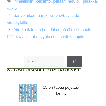
Avainsanat
ihmeellinen
,
keksintö
,
peilaaminen
,
pii
,
piirakka
,
vakio
Sanyo aikoo markkinoille syksyllä 3d-
videotykillä
Aito kotitalousrobotti lähempänä todellisuutta –
PR2 osaa viikata pyyhkeet siististi kaappiin
SUOSITUIMMAT POSTAUKSET
15 eri tapaa pujottaa
ken...