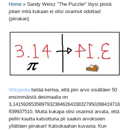
Home
»
Sandy Weisz ”The Puzzler” löysi piistä
jotain mitä kukaan ei olisi osannut odottaa!
(piirakan)
Wikipedia
tietää kertoa, että piin arvo sisältäen 50
ensimmäistä desimaalia on
3,14159265358979323846264338327950288419716
939937510. Mutta kukapa olisi osannut arvata, että
peilin kautta katsottuna pii saakin arvokseen
yllättäen piirakan! Katsokaahan kuvasta: Kun