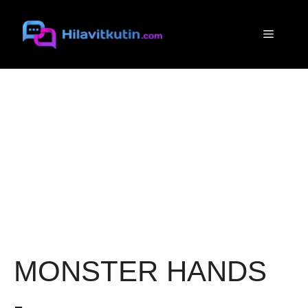
Siirry
sisältöön
Valikko
MONSTER HANDS
-