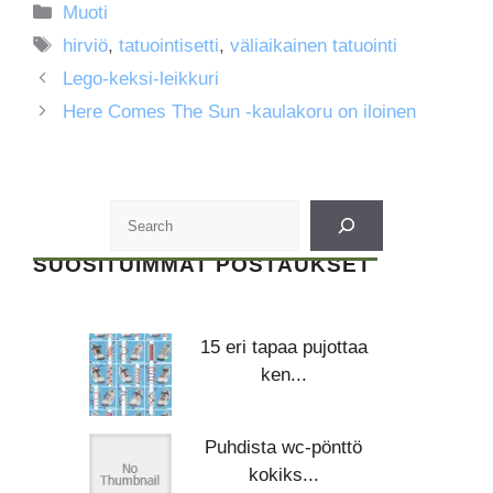
Kategoriat
Muoti
Avainsanat
hirviö
,
tatuointisetti
,
väliaikainen tatuointi
Lego-keksi-leikkuri
Here Comes The Sun -kaulakoru on iloinen
SUOSITUIMMAT POSTAUKSET
15 eri tapaa pujottaa
ken...
Puhdista wc-pönttö
kokiks...