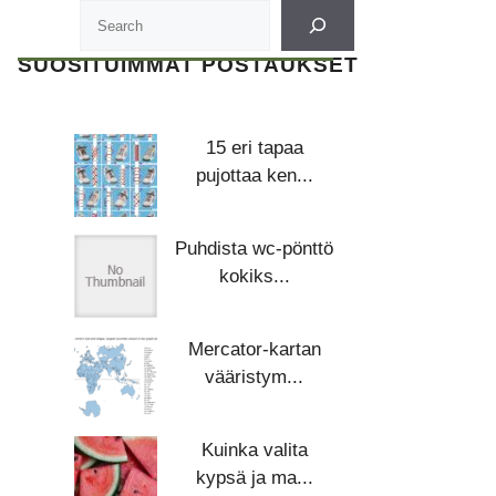
SUOSITUIMMAT POSTAUKSET
15 eri tapaa
pujottaa ken...
Puhdista wc-pönttö
kokiks...
Mercator-kartan
vääristym...
Kuinka valita
kypsä ja ma...