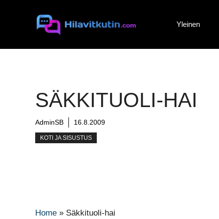
Siirry
sisältöön
Yleinen
SÄKKITUOLI-HAI
AdminSB
16.8.2009
KOTI JA SISUSTUS
Home
»
Säkkituoli-hai