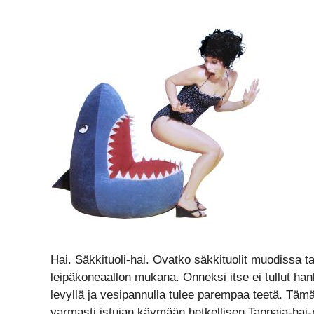
Hai. Säkkituoli-hai. Ovatko säkkituolit muodissa ta
leipäkoneaallon mukana. Onneksi itse ei tullut ha
levyllä ja vesipannulla tulee parempaa teetä. Tämä
varmasti istujan käymään hetkellisen Tappaja-hai-