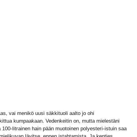
as, vai menikö uusi säkkituoli aalto jo ohi
nkittua kumpaakaan. Vedenkeitin on, mutta mielestäni
 100-litrainen hain pään muotoinen polyesteri-istuin saa
mielikuvan lävitse, ennen istahtamista. Ja kenties