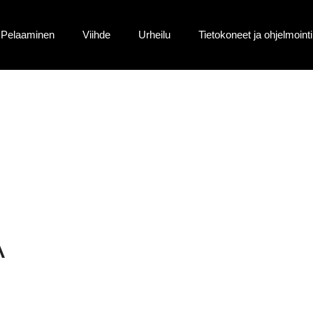
Pelaaminen
Viihde
Urheilu
Tietokoneet ja ohjelmointi
Ä