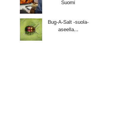
Suomi
Bug-A-Salt -suola-
aseella...