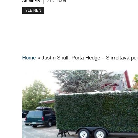
AdminSB
21.7.2009
YLEINEN
Home
»
Justin Shull: Porta Hedge – Siirreltävä p