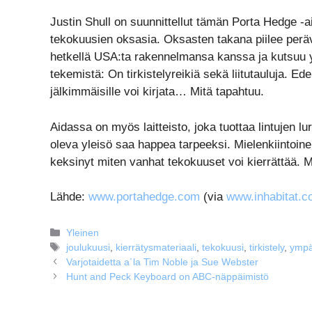
Justin Shull on suunnittellut tämän Porta Hedge -
tekokuusien oksasia. Oksasten takana piilee perävaun
hetkellä USA:ta rakennelmansa kanssa ja kutsuu y
tekemistä: On tirkistelyreikiä sekä liitutauluja. Ede
jälkimmäisille voi kirjata… Mitä tapahtuu.
Aidassa on myös laitteisto, joka tuottaa lintujen luri
oleva yleisö saa happea tarpeeksi. Mielenkiintoine
keksinyt miten vanhat tekokuuset voi kierrättää. Mu
Lähde:
www.portahedge.com
(via
www.inhabitat.
Kategoriat
Yleinen
Avainsanat
joulukuusi
,
kierrätysmateriaali
,
tekokuusi
,
tirkistely
,
ympä
Varjotaidetta a´la Tim Noble ja Sue Webster
Hunt and Peck Keyboard on ABC-näppäimistö