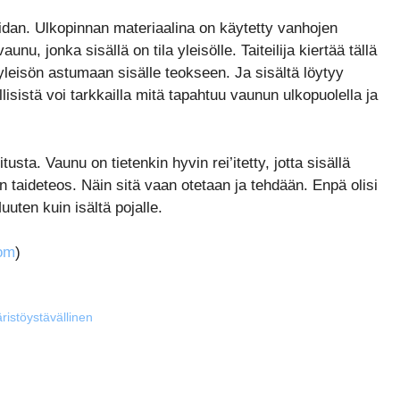
aidan. Ulkopinnan materiaalina on käytetty vanhojen
u, jonka sisällä on tila yleisölle. Taiteilija kiertää tällä
leisön astumaan sisälle teokseen. Ja sisältä löytyy
llisistä voi tarkkailla mitä tapahtuu vaunun ulkopuolella ja
tusta. Vaunu on tietenkin hyvin rei’itetty, jotta sisällä
n taideteos. Näin sitä vaan otetaan ja tehdään. Enpä olisi
uten kuin isältä pojalle.
com
)
ristöystävällinen