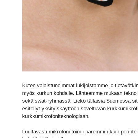
Kuten valaistuneimmat lukijoistamme jo tietävätkin, 
myös kurkun kohdalle. Lähteemme mukaan teknolo
sekä swat-ryhmässä. Liekö tällaisia Suomessa sit
esitellyt yksityiskäyttöön soveltuvan kurkkumikrof
kurkkumikrofoniteknologiaan.
Luultavasti mikrofoni toimii paremmin kuin perinte