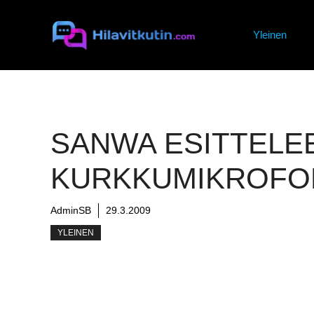
Siirry
sisältöön
Yleinen
SANWA ESITTELE
KURKKUMIKROFO
AdminSB
29.3.2009
YLEINEN