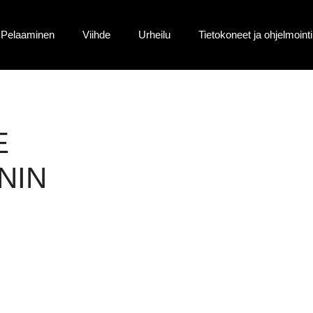
Pelaaminen
Viihde
Urheilu
Tietokoneet ja ohjelmointi
E
NIN