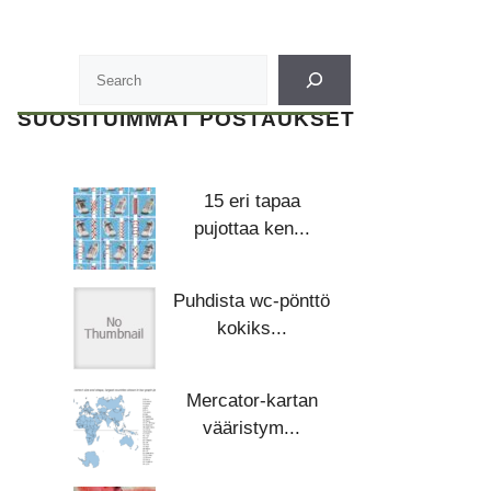
SUOSITUIMMAT POSTAUKSET
15 eri tapaa
pujottaa ken...
Puhdista wc-pönttö
kokiks...
Mercator-kartan
vääristym...