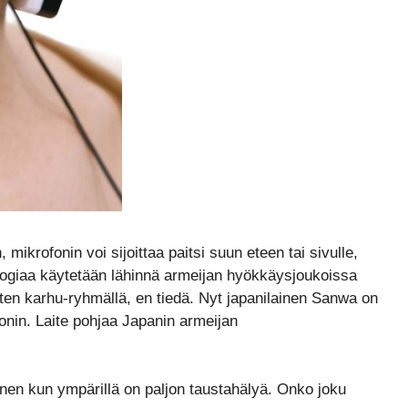
mikrofonin voi sijoittaa paitsi suun eteen tai sivulle,
giaa käytetään lähinnä armeijan hyökkäysjoukoissa
ten karhu-ryhmällä, en tiedä. Nyt japanilainen Sanwa on
onin. Laite pohjaa Japanin armeijan
inen kun ympärillä on paljon taustahälyä. Onko joku