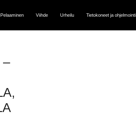
Pelaaminen
Viihde
Urheilu
Tietokoneet ja ohjelmointi
 –
A,
LA