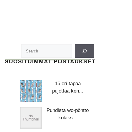
SUOSITUIMMAT POSTAUKSET
15 eri tapaa
pujottaa ken...
Puhdista wc-pönttö
kokiks...