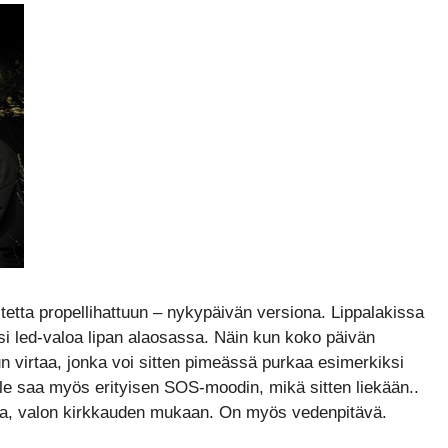
tetta propellihattuun – nykypäivän versiona. Lippalakissa
ksi led-valoa lipan alaosassa. Näin kun koko päivän
n virtaa, jonka voi sitten pimeässä purkaa esimerkiksi
lle saa myös erityisen SOS-moodin, mikä sitten liekään..
ntia, valon kirkkauden mukaan. On myös vedenpitävä.