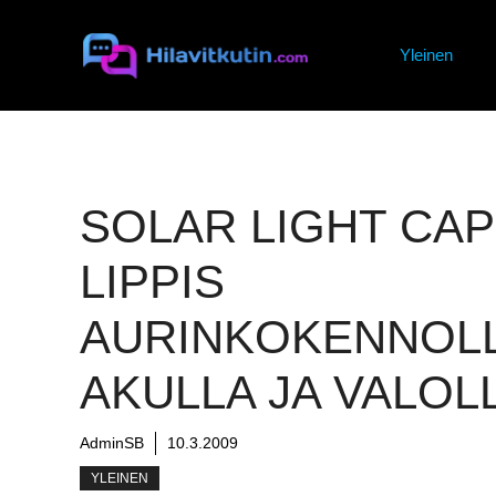
Siirry
sisältöön
Yleinen
SOLAR LIGHT CAP
LIPPIS
AURINKOKENNOLL
AKULLA JA VALOL
AdminSB
10.3.2009
YLEINEN