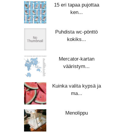
15 eri tapaa pujottaa
ken...
Puhdista wc-pönttö
kokiks...
Mercator-kartan
vääristym...
Kuinka valita kypsä ja
ma...
Menolippu