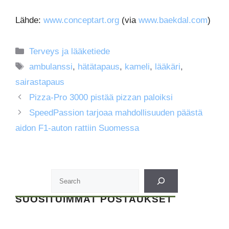
Lähde:
www.conceptart.org
(via
www.baekdal.com
)
Kategoriat
Terveys ja lääketiede
Avainsanat
ambulanssi
,
hätätapaus
,
kameli
,
lääkäri
,
sairastapaus
Pizza-Pro 3000 pistää pizzan paloiksi
SpeedPassion tarjoaa mahdollisuuden päästä
aidon F1-auton rattiin Suomessa
SUOSITUIMMAT POSTAUKSET