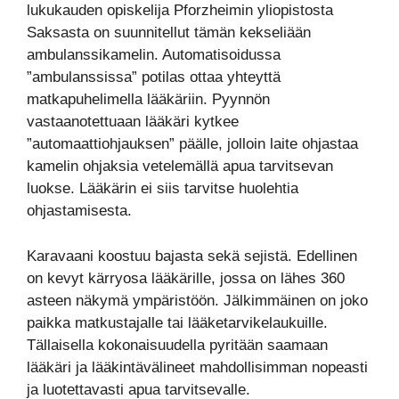
lukukauden opiskelija Pforzheimin yliopistosta
Saksasta on suunnitellut tämän kekseliään
ambulanssikamelin. Automatisoidussa
”ambulanssissa” potilas ottaa yhteyttä
matkapuhelimella lääkäriin. Pyynnön
vastaanotettuaan lääkäri kytkee
”automaattiohjauksen” päälle, jolloin laite ohjastaa
kamelin ohjaksia vetelemällä apua tarvitsevan
luokse. Lääkärin ei siis tarvitse huolehtia
ohjastamisesta.
Karavaani koostuu bajasta sekä sejistä. Edellinen
on kevyt kärryosa lääkärille, jossa on lähes 360
asteen näkymä ympäristöön. Jälkimmäinen on joko
paikka matkustajalle tai lääketarvikelaukuille.
Tällaisella kokonaisuudella pyritään saamaan
lääkäri ja lääkintävälineet mahdollisimman nopeasti
ja luotettavasti apua tarvitsevalle.