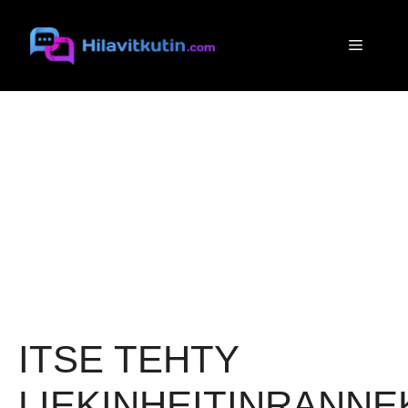
Siirry
sisältöön
Valikko
ITSE TEHTY
LIEKINHEITINRANNE