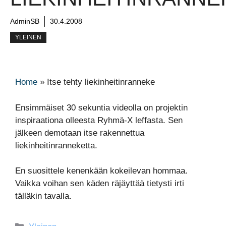
AdminSB
30.4.2008
YLEINEN
Home
»
Itse tehty liekinheitinranneke
Ensimmäiset 30 sekuntia videolla on projektin
inspiraationa olleesta Ryhmä-X leffasta. Sen
jälkeen demotaan itse rakennettua
liekinheitinranneketta.
En suosittele kenenkään kokeilevan hommaa.
Vaikka voihan sen käden räjäyttää tietysti irti
tälläkin tavalla.
Kategoriat