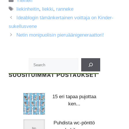
Yleinen
Avainsanat
liekinheitin
,
liekki
,
ranneke
Ideablogin tämänkertainen voittaja on Kinder-
sukellusvene
Netin monipuolisin pieruäänigeneraattori!
SUOSITUIMMAT POSTAUKSET
15 eri tapaa pujottaa
ken...
Puhdista wc-pönttö