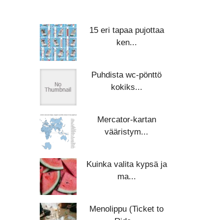
15 eri tapaa pujottaa
ken...
Puhdista wc-pönttö
kokiks...
Mercator-kartan
vääristym...
Kuinka valita kypsä ja
ma...
Menolippu (Ticket to