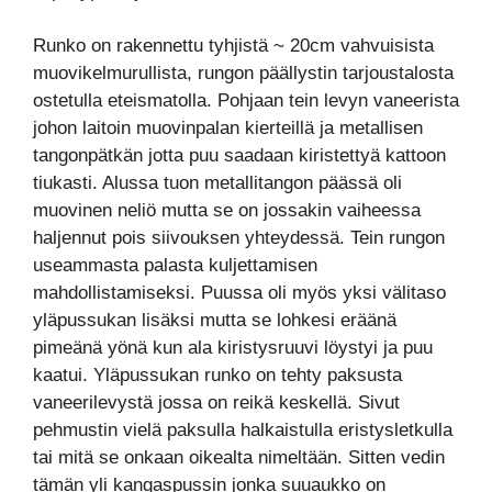
Runko on rakennettu tyhjistä ~ 20cm vahvuisista
muovikelmurullista, rungon päällystin tarjoustalosta
ostetulla eteismatolla. Pohjaan tein levyn vaneerista
johon laitoin muovinpalan kierteillä ja metallisen
tangonpätkän jotta puu saadaan kiristettyä kattoon
tiukasti. Alussa tuon metallitangon päässä oli
muovinen neliö mutta se on jossakin vaiheessa
haljennut pois siivouksen yhteydessä. Tein rungon
useammasta palasta kuljettamisen
mahdollistamiseksi. Puussa oli myös yksi välitaso
yläpussukan lisäksi mutta se lohkesi eräänä
pimeänä yönä kun ala kiristysruuvi löystyi ja puu
kaatui. Yläpussukan runko on tehty paksusta
vaneerilevystä jossa on reikä keskellä. Sivut
pehmustin vielä paksulla halkaistulla eristysletkulla
tai mitä se onkaan oikealta nimeltään. Sitten vedin
tämän yli kangaspussin jonka suuaukko on