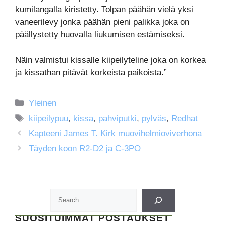
kumilangalla kiristetty. Tolpan päähän vielä yksi
vaneerilevy jonka päähän pieni palikka joka on
päällystetty huovalla liukumisen estämiseksi.
Näin valmistui kissalle kiipeilyteline joka on korkea
ja kissathan pitävät korkeista paikoista.”
Kategoriat
Yleinen
Avainsanat
kiipeilypuu
,
kissa
,
pahviputki
,
pylväs
,
Redhat
Kapteeni James T. Kirk muovihelmioviverhona
Täyden koon R2-D2 ja C-3PO
SUOSITUIMMAT POSTAUKSET