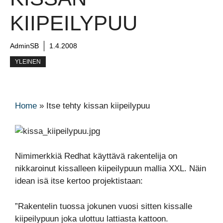
KIIPEILYPUU
AdminSB
1.4.2008
YLEINEN
Home
»
Itse tehty kissan kiipeilypuu
Nimimerkkiä Redhat käyttävä rakentelija on
nikkaroinut kissalleen kiipeilypuun mallia XXL. Näin
idean isä itse kertoo projektistaan:
”Rakentelin tuossa jokunen vuosi sitten kissalle
kiipeilypuun joka ulottuu lattiasta kattoon.