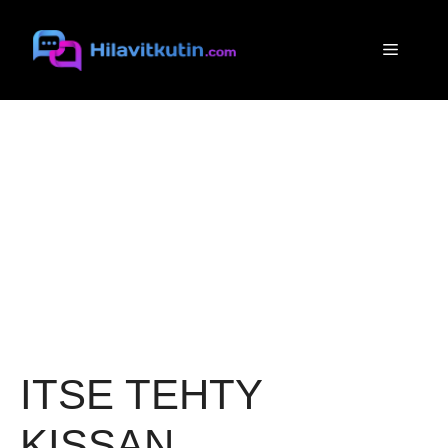
Siirry
sisältöön
Valikko
ITSE TEHTY
KISSAN