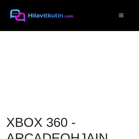
Siirry
sisältöön
Valikko
XBOX 360 -
ARCADEOHJAIN