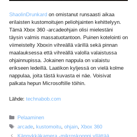
ShaolinDrunkard
on omistanut runsaasti aikaa
erilaisten kustomoitujen peliohjainten kehittelyyn.
Tämä Xbox 360 -arcadeohjain olisi mielestäni
täysin valmis massatuotantoon. Puinen kotelointi on
viimeistelty Xboxin vihreällä värillä sekä pinnan
maalauksessa että vihreällä valolla valaistussa
ohjainnupissa. Jokainen nappula on valaistu
erikseen ledeillä. Laatikon kyljessä on vielä kolme
nappulaa, joita tästä kuvasta ei näe. Voisivat
palkata hepun Microsoftille töihin.
Lähde:
technabob.com
Kategoriat
Pelaaminen
Avainsanat
arcade
,
kustomoitu
,
ohjain
,
Xbox 360
Kännykkäkamera -mikroskooppi yllättää