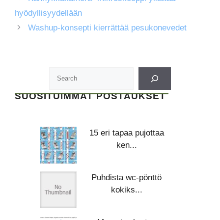
hyödyllisyydellään
Washup-konsepti kierrättää pesukonevedet
SUOSITUIMMAT POSTAUKSET
15 eri tapaa pujottaa
ken...
Puhdista wc-pönttö
kokiks...