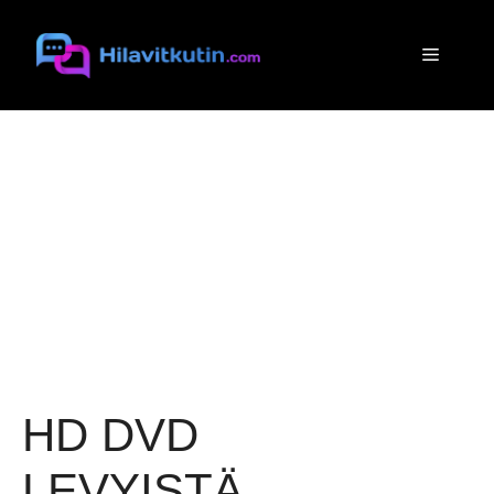
Siirry
sisältöön
Valikko
HD DVD
LEVYISTÄ