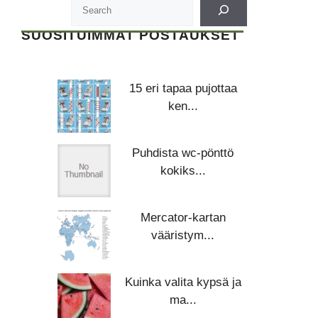
SUOSITUIMMAT POSTAUKSET
15 eri tapaa pujottaa
ken...
Puhdista wc-pönttö
kokiks...
Mercator-kartan
vääristym...
Kuinka valita kypsä ja
ma...