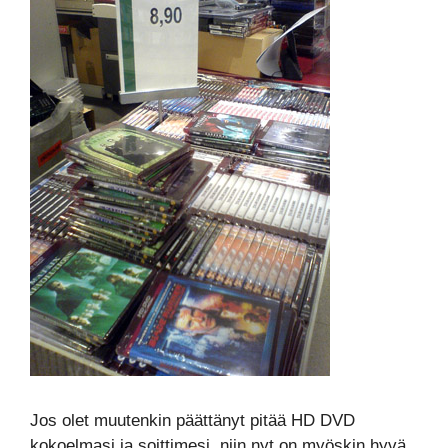
Jos olet muutenkin päättänyt pitää HD DVD
kokoelmasi ja soittimesi, niin nyt on myöskin hyvä