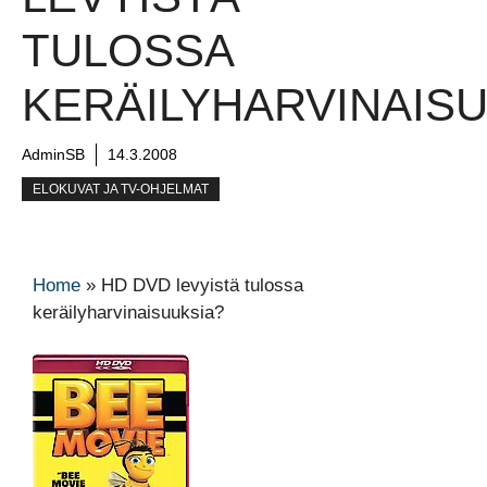
TULOSSA
KERÄILYHARVINAISU
AdminSB
14.3.2008
ELOKUVAT JA TV-OHJELMAT
Home
»
HD DVD levyistä tulossa
keräilyharvinaisuuksia?