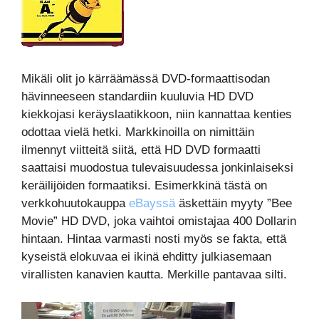
Mikäli olit jo kärräämässä DVD-formaattisodan
hävinneeseen standardiin kuuluvia HD DVD
kiekkojasi keräyslaatikkoon, niin kannattaa kenties
odottaa vielä hetki. Markkinoilla on nimittäin
ilmennyt viitteitä siitä, että HD DVD formaatti
saattaisi muodostua tulevaisuudessa jonkinlaiseksi
keräilijöiden formaatiksi. Esimerkkinä tästä on
verkkohuutokauppa
eBayssä
äskettäin myyty ”Bee
Movie” HD DVD, joka vaihtoi omistajaa 400 Dollarin
hintaan. Hintaa varmasti nosti myös se fakta, että
kyseistä elokuvaa ei ikinä ehditty julkiasemaan
virallisten kanavien kautta. Merkille pantavaa silti.