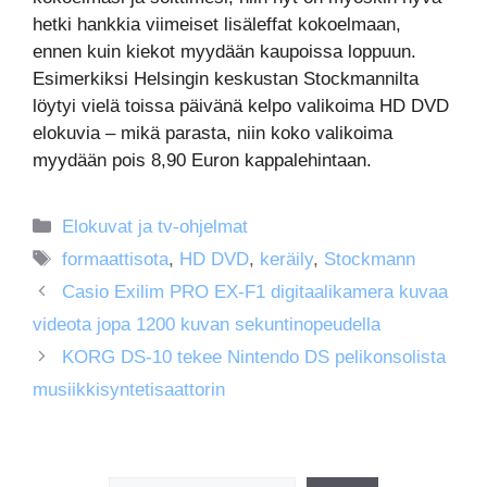
hetki hankkia viimeiset lisäleffat kokoelmaan,
ennen kuin kiekot myydään kaupoissa loppuun.
Esimerkiksi Helsingin keskustan Stockmannilta
löytyi vielä toissa päivänä kelpo valikoima HD DVD
elokuvia – mikä parasta, niin koko valikoima
myydään pois 8,90 Euron kappalehintaan.
Kategoriat
Elokuvat ja tv-ohjelmat
Avainsanat
formaattisota
,
HD DVD
,
keräily
,
Stockmann
Casio Exilim PRO EX-F1 digitaalikamera kuvaa
videota jopa 1200 kuvan sekuntinopeudella
KORG DS-10 tekee Nintendo DS pelikonsolista
musiikkisyntetisaattorin