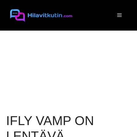
Siirry
sisältöön
Valikko
IFLY VAMP ON
LENTÄVÄ