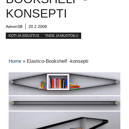
KONSEPTI
AdminSB
20.2.2008
KOTI JA SISUSTUS
TAIDE JA MUOTOILU
Home
»
Elastico-Bookshelf -konsepti