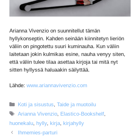
Arianna Vivenzio on suunnitellut tämän
hyllykonseptin. Kahden seinään kiinnitetyn lieriön
väliin on pingotettu suuri kuminauha. Kun väliin
laitetaan jokin kulmikas esine, nauha venyy siten,
että väliin tulee tilaa asettaa kirjoja tai mitä nyt
sitten hyllyssä haluaakin säilyttää.
Lähde:
www.ariannavivenzio.com
Kategoriat
Koti ja sisustus
,
Taide ja muotoilu
Avainsanat
Arianna Vivenzio
,
Elastico-Bookshelf
,
huonekalu
,
hylly
,
kirja
,
kirjahylly
Ihmemies-parturi