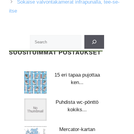
Sokaise valvontakamerat infrapunalla, tee-se-
itse
SUOSITUIMMAT POSTAUKSET
15 eri tapaa pujottaa
ken...
Puhdista wc-pönttö
kokiks...
Mercator-kartan