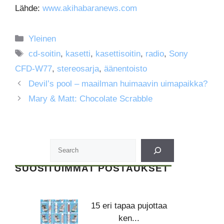
Lähde:
www.akihabaranews.com
Kategoriat
Yleinen
Avainsanat
cd-soitin
,
kasetti
,
kasettisoitin
,
radio
,
Sony
CFD-W77
,
stereosarja
,
äänentoisto
Devil’s pool – maailman huimaavin uimapaikka?
Mary & Matt: Chocolate Scrabble
SUOSITUIMMAT POSTAUKSET
15 eri tapaa pujottaa
ken...