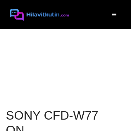
Siirry
sisältöön
Valikko
SONY CFD-W77
ON