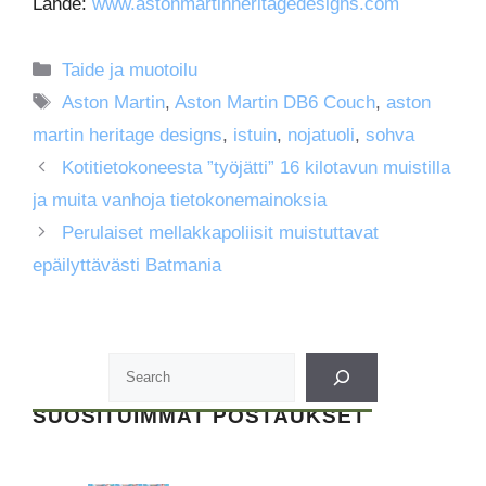
Lähde:
www.astonmartinheritagedesigns.com
Kategoriat
Taide ja muotoilu
Avainsanat
Aston Martin
,
Aston Martin DB6 Couch
,
aston
martin heritage designs
,
istuin
,
nojatuoli
,
sohva
Kotitietokoneesta ”työjätti” 16 kilotavun muistilla
ja muita vanhoja tietokonemainoksia
Perulaiset mellakkapoliisit muistuttavat
epäilyttävästi Batmania
SUOSITUIMMAT POSTAUKSET