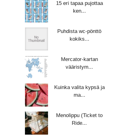
15 eri tapaa pujottaa
ken...
Puhdista wc-pönttö
kokiks...
Mercator-kartan
vääristym...
Kuinka valita kypsä ja
ma...
Menolippu (Ticket to
Ride...