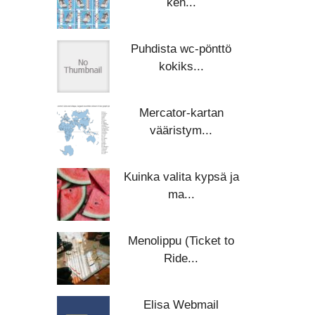
ken...
Puhdista wc-pönttö
kokiks...
Mercator-kartan
vääristym...
Kuinka valita kypsä ja
ma...
Menolippu (Ticket to
Ride...
Elisa Webmail