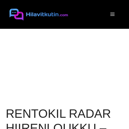
Siirry
sisältöön
Valikko
RENTOKIL RADAR
HIIRENLOUKKU –