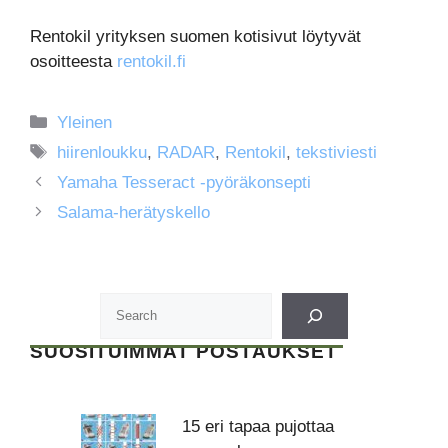
Rentokil yrityksen suomen kotisivut löytyvät
osoitteesta
rentokil.fi
Kategoriat
Yleinen
Avainsanat
hiirenloukku
,
RADAR
,
Rentokil
,
tekstiviesti
Yamaha Tesseract -pyöräkonsepti
Salama-herätyskello
SUOSITUIMMAT POSTAUKSET
15 eri tapaa pujottaa