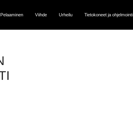
Pelaaminen
Viihde
Urheilu
Tietokoneet ja ohjelmointi
N
TI