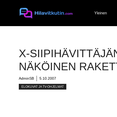
Siirry
sisältöön
Yleinen
X-SIIPIHÄVITTÄJÄ
NÄKÖINEN RAKET
AdminSB
5.10.2007
ELOKUVAT JA TV-OHJELMAT