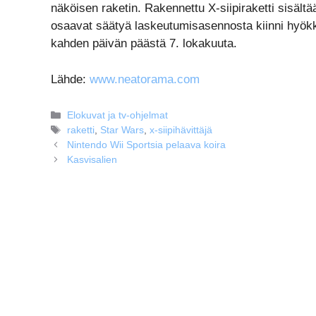
näköisen raketin. Rakennettu X-siipiraketti sisält
osaavat säätyä laskeutumisasennosta kiinni hyökk
kahden päivän päästä 7. lokakuuta.
Lähde:
www.neatorama.com
Kategoriat
Elokuvat ja tv-ohjelmat
Avainsanat
raketti
,
Star Wars
,
x-siipihävittäjä
Nintendo Wii Sportsia pelaava koira
Kasvisalien